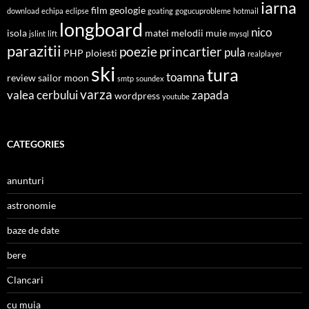
iarna
film
geologie
download
echipa
eclipse
goating
gogucuprobleme
hotmail
longboard
nico
isola
matei
melodii
muie
jslint
lift
mysql
parazitii
poezie
princartier
pula
PHP
ploiesti
realplayer
ski
tura
toamna
review
sailor moon
smtp
soundex
varza
valea cerbului
zapada
wordpress
youtube
CATEGORIES
anunturi
astronomie
baze de date
bere
Clancari
cu muia