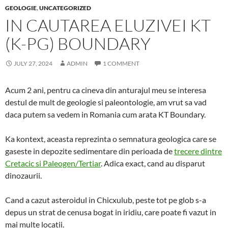
GEOLOGIE
,
UNCATEGORIZED
IN CAUTAREA ELUZIVEI KT
(K-PG) BOUNDARY
JULY 27, 2024
ADMIN
1 COMMENT
Acum 2 ani, pentru ca cineva din anturajul meu se interesa
destul de mult de geologie si paleontologie, am vrut sa vad
daca putem sa vedem in Romania cum arata KT Boundary.
Ka kontext, aceasta reprezinta o semnatura geologica care se
gaseste in depozite sedimentare din perioada de
trecere dintre
Cretacic si Paleogen/Tertiar
. Adica exact, cand au disparut
dinozaurii.
Cand a cazut asteroidul in Chicxulub, peste tot pe glob s-a
depus un strat de cenusa bogat in iridiu, care poate fi vazut in
mai multe locatii.