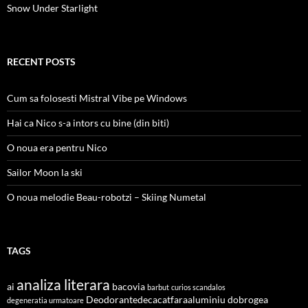
Snow Under Starlight
RECENT POSTS
Cum sa folosesti Mistral Vibe pe Windows
Hai ca Nico s-a intors cu bine (din biti)
O noua era pentru Nico
Sailor Moon la ski
O noua melodie Beau-robotzi – Skiing Numetal
TAGS
analiza literara
ai
bacovia
barbut
curios scandalos
Deodorantedecacatfaraaluminiu
dobrogea
degeneratia urmatoare