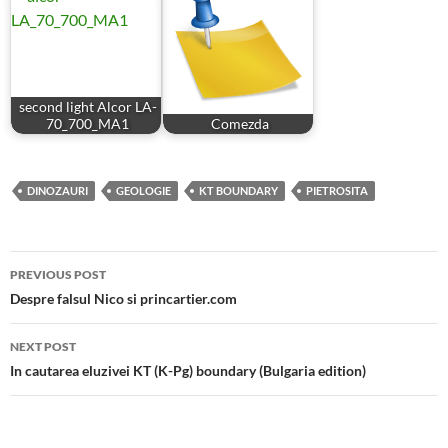
second light Alcor LA-
70_700_MA1
Comezda
DINOZAURI
GEOLOGIE
KT BOUNDARY
PIETROSITA
Post
PREVIOUS POST
navigation
Despre falsul Nico si princartier.com
NEXT POST
In cautarea eluzivei KT (K-Pg) boundary (Bulgaria edition)