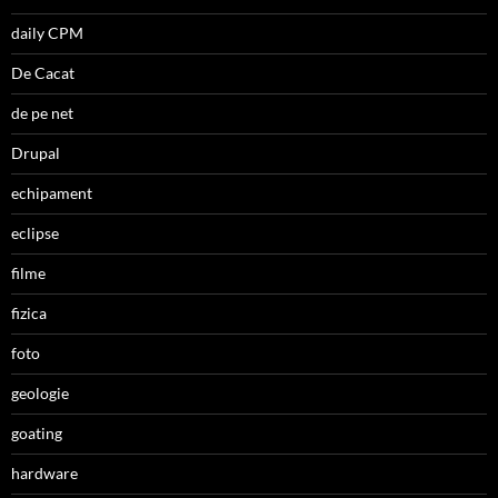
daily CPM
De Cacat
de pe net
Drupal
echipament
eclipse
filme
fizica
foto
geologie
goating
hardware