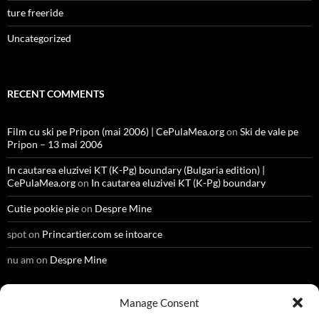
ture freeride
Uncategorized
RECENT COMMENTS
Film cu ski pe Pripon (mai 2006) | CePulaMea.org
on
Ski de vale pe
Pripon – 13 mai 2006
In cautarea eluzivei KT (K-Pg) boundary (Bulgaria edition) |
CePulaMea.org
on
In cautarea eluzivei KT (K-Pg) boundary
Cutie pookie pie
on
Despre Mine
spot
on
Princartier.com se intoarce
nu am
on
Despre Mine
Manage Consent
META