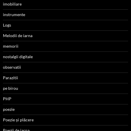
imobiliare
instrumente
Logs
Melodii de iarna
memorii
nostalgii digitale
observatii
Parazitii
pe birou
PHP
poezie
Poezie și plăcere
Poezii de iarna