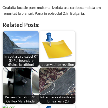
Cealalta locatie pare mult mai izolata asa ca deocamdata am
renuntat la planuri. Pana in episodul 2, in Bulgaria.
Related Posts:
In cautarea eluzivei KT
(K-Pg) boundary
(Bulgaria edition)
observatii de revelion
Review Cautator RDF
Intretinerea skiurilor in
Galileo Mars Finder
lumea reala (1)