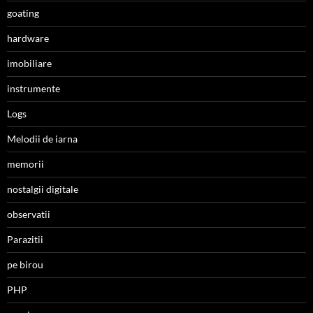
goating
hardware
imobiliare
instrumente
Logs
Melodii de iarna
memorii
nostalgii digitale
observatii
Parazitii
pe birou
PHP