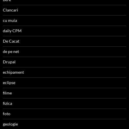
Clancari
cu muia
daily CPM
De Cacat
de pe net
Drupal
echipament
eclipse
filme
fizica
foto
geologie