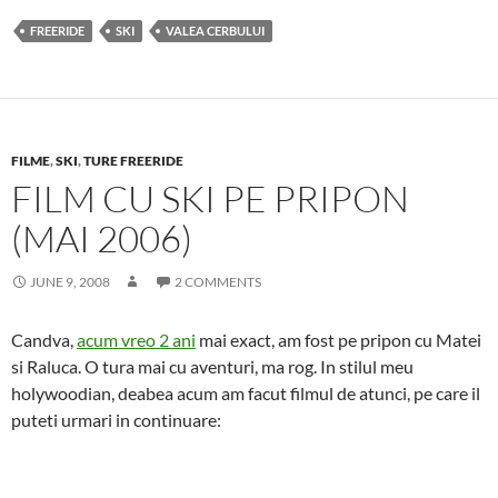
FREERIDE
SKI
VALEA CERBULUI
FILME
,
SKI
,
TURE FREERIDE
FILM CU SKI PE PRIPON
(MAI 2006)
JUNE 9, 2008
2 COMMENTS
Candva,
acum vreo 2 ani
mai exact, am fost pe pripon cu Matei
si Raluca. O tura mai cu aventuri, ma rog. In stilul meu
holywoodian, deabea acum am facut filmul de atunci, pe care il
puteti urmari in continuare: