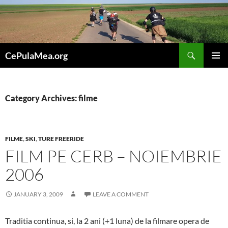
Skip
to
content
Search
CePulaMea.org
PRIMAR
MENU
Category Archives: filme
FILME
,
SKI
,
TURE FREERIDE
FILM PE CERB – NOIEMBRIE
2006
JANUARY 3, 2009
LEAVE A COMMENT
Traditia continua, si, la 2 ani (+1 luna) de la filmare opera de