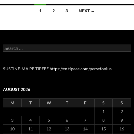
Posts
1
2
3
NEXT →
navigation
Search
for:
SUSTINE-MA PE TIPEEE
https://en.tipeee.com/persefonius
AUGUST 2026
M
T
W
T
F
S
S
1
2
3
4
5
6
7
8
9
10
11
12
13
14
15
16