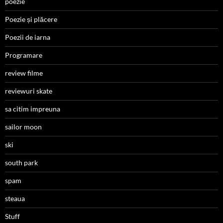
poezie
Poezie și plăcere
Poezii de iarna
Programare
review filme
reviewuri skate
sa citim impreuna
sailor moon
ski
south park
spam
steaua
Stuff