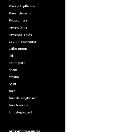
Poezie și plăcere
Poezii de iarna
Programare
review filme
reviewuri skate
sa citim impreuna
sailor moon
ski
south park
spam
steaua
Stuff
ture
ture de longboard
ture freeride
Uncategorized
RECENT COMMENTS