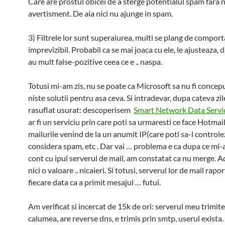
Care are prostul obicei de a sterge potentialul spam fara n
avertisment. De aia nici nu ajunge in spam.
3) Filtrele lor sunt superaiurea, multi se plang de compo
imprevizibil. Probabil ca se mai joaca cu ele, le ajusteaza, d
au mult false-pozitive ceea ce e .. naspa.
Totusi mi-am zis, nu se poate ca Microsoft sa nu fi conce
niste solutii pentru asa ceva. Si intradevar, dupa cateva zi
rasuflat usurat: descoperisem
Smart Network Data Servi
ar fi un serviciu prin care poti sa urmaresti ce face Hotmai
mailurile venind de la un anumit IP(care poti sa-l controlezi
considera spam, etc . Dar vai … problema e ca dupa ce mi-
cont cu ipul serverul de mail, am constatat ca nu merge. 
nici o valoare .. nicaieri. Si totusi, serverul lor de mail rapor
fiecare data ca a primit mesajul … futui.
Am verificat si incercat de 15k de ori: serverul meu trimit
calumea, are reverse dns, e trimis prin smtp, userul exista.