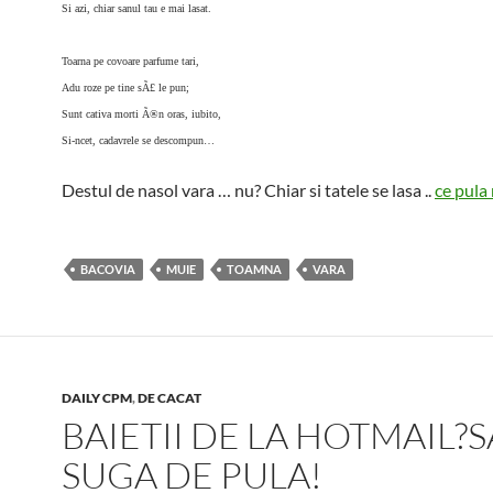
Si azi, chiar sanul tau e mai lasat.
Toarna pe covoare parfume tari,
Adu roze pe tine sÃ£ le pun;
Sunt cativa morti Ã®n oras, iubito,
Si-ncet, cadavrele se descompun…
Destul de nasol vara … nu? Chiar si tatele se lasa ..
ce pula
BACOVIA
MUIE
TOAMNA
VARA
DAILY CPM
,
DE CACAT
BAIETII DE LA HOTMAIL?
SUGA DE PULA!