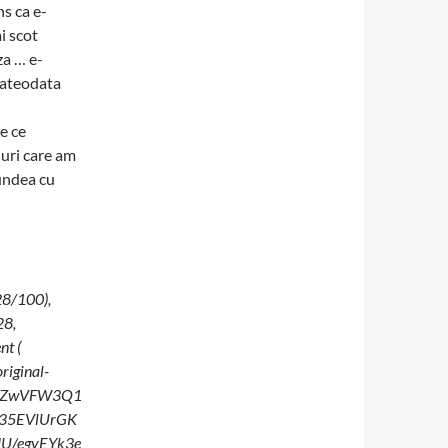
s ca e-
i scot
za … e-
cateodata
e ce
luri care am
pundea cu
28/100),
28,
nt (
riginal-
kBZwVFW3Q1
35EVlUrGK
U/egvEYk3e