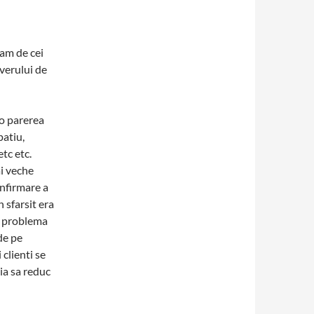
am de cei
rverului de
o parerea
patiu,
etc etc.
i veche
onfirmare a
n sfarsit era
o problema
de pe
 clienti se
uia sa reduc