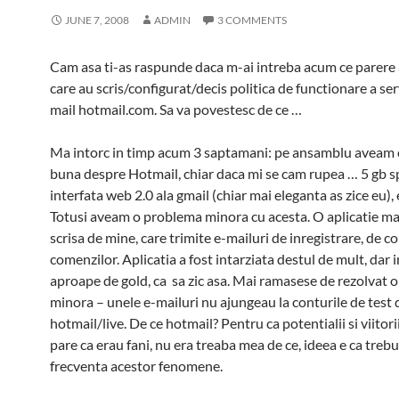
JUNE 7, 2008
ADMIN
3 COMMENTS
Cam asa ti-as raspunde daca m-ai intreba acum ce parere 
care au scris/configurat/decis politica de functionare a se
mail hotmail.com. Sa va povestesc de ce …
Ma intorc in timp acum 3 saptamani: pe ansamblu aveam 
buna despre Hotmail, chiar daca mi se cam rupea … 5 gb s
interfata web 2.0 ala gmail (chiar mai eleganta as zice eu), 
Totusi aveam o problema minora cu acesta. O aplicatie ma
scrisa de mine, care trimite e-mailuri de inregistrare, de c
comenzilor. Aplicatia a fost intarziata destul de mult, dar i
aproape de gold, ca sa zic asa. Mai ramasese de rezolvat 
minora – unele e-mailuri nu ajungeau la conturile de test 
hotmail/live. De ce hotmail? Pentru ca potentialii si viitorii
pare ca erau fani, nu era treaba mea de ce, ideea e ca treb
frecventa acestor fenomene.