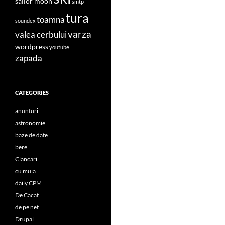
sailor moon
smtp
tura
toamna
soundex
varza
valea cerbului
wordpress
youtube
zapada
CATEGORIES
anunturi
astronomie
baze de date
bere
Clancari
cu muia
daily CPM
De Cacat
de pe net
Drupal