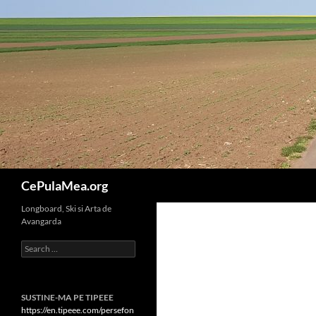
Skip
to
content
Search
CePulaMea.org
Longboard, Ski si Arta de
Avangarda
Search
for:
SUSTINE-MA PE TIPEEE
https://en.tipeee.com/persefon