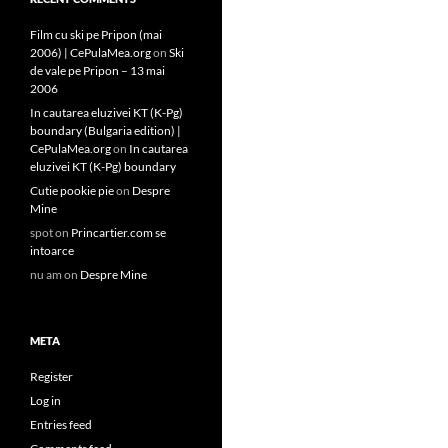
Film cu ski pe Pripon (mai
2006) | CePulaMea.org
on
Ski
de vale pe Pripon – 13 mai
2006
In cautarea eluzivei KT (K-Pg)
boundary (Bulgaria edition) |
CePulaMea.org
on
In cautarea
eluzivei KT (K-Pg) boundary
Cutie pookie pie
on
Despre
Mine
spot
on
Princartier.com se
intoarce
nu am
on
Despre Mine
META
Register
Log in
Entries feed