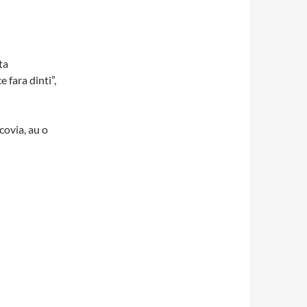
ta
e fara dinti”,
covia, au o