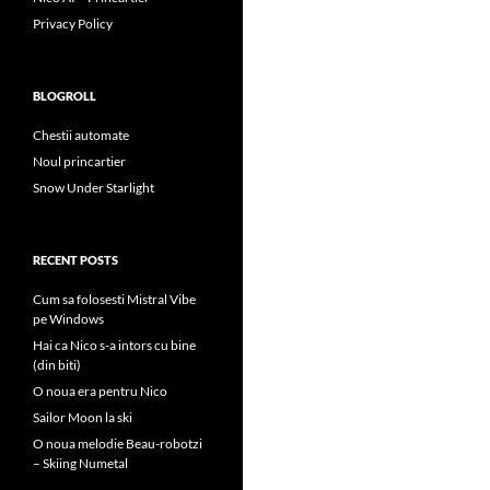
Privacy Policy
BLOGROLL
Chestii automate
Noul princartier
Snow Under Starlight
RECENT POSTS
Cum sa folosesti Mistral Vibe
pe Windows
Hai ca Nico s-a intors cu bine
(din biti)
O noua era pentru Nico
Sailor Moon la ski
O noua melodie Beau-robotzi
– Skiing Numetal