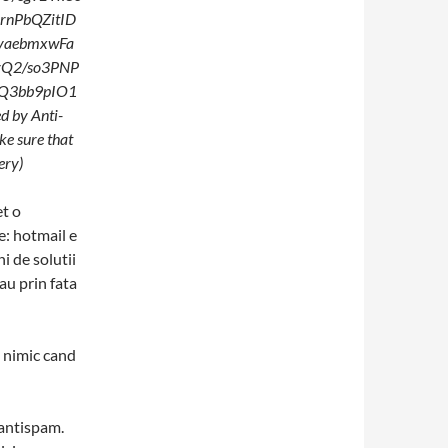
nPbQZitID
4yaebmxwFa
vQ2/so3PNP
Q3bb9pIO1
d by Anti-
ke sure that
ery)
et o
e: hotmail e
i de solutii
au prin fata
e nimic cand
 antispam.