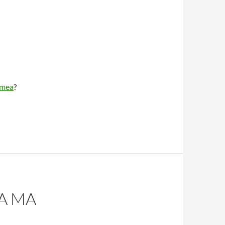
 mea
?
SA MA