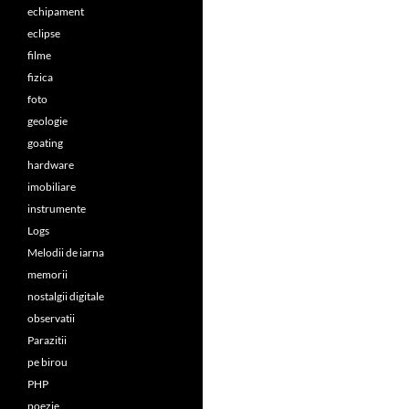
echipament
eclipse
filme
fizica
foto
geologie
goating
hardware
imobiliare
instrumente
Logs
Melodii de iarna
memorii
nostalgii digitale
observatii
Parazitii
pe birou
PHP
poezie