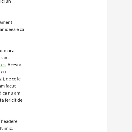
ici un
rtament
ar ideea e ca
put macar
le am
ces
. Acesta
l cu
), de ce le
am facut
Adica nu am
ta fericit de
e headere
 Nimic.