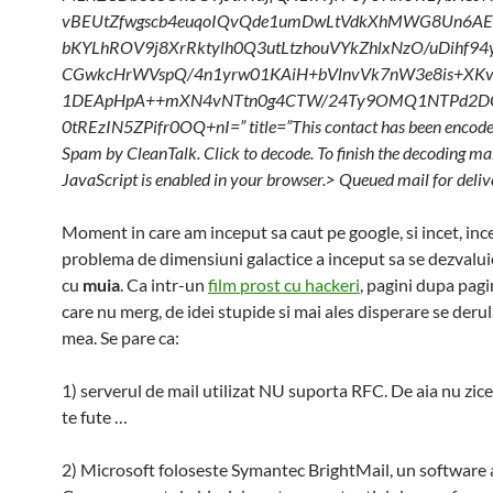
vBEUtZfwgscb4euqoIQvQde1umDwLtVdkXhMWG8Un6AEr
bKYLhROV9j8XrRktylh0Q3utLtzhouVYkZhlxNzO/uDihf9
CGwkcHrWVspQ/4n1yrw01KAiH+bVlnvVk7nW3e8is+XK
1DEApHpA++mXN4vNTtn0g4CTW/24Ty9OMQ1NTPd2D
0tREzIN5ZPifr0OQ+nI=” title=”This contact has been encode
Spam by CleanTalk. Click to decode. To finish the decoding ma
JavaScript is enabled in your browser.> Queued mail for deliv
Moment in care am inceput sa caut pe google, si incet, inc
problema de dimensiuni galactice a inceput sa se dezvalui
cu
muia
. Ca intr-un
film prost cu hackeri
, pagini dupa pagin
care nu merg, de idei stupide si mai ales disperare se derul
mea. Se pare ca:
1) serverul de mail utilizat NU suporta RFC. De aia nu zic
te fute …
2) Microsoft foloseste Symantec BrightMail, un software