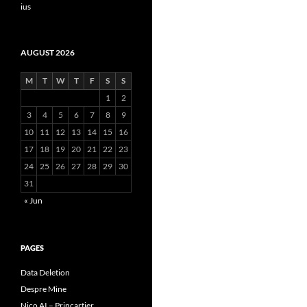
ius
AUGUST 2026
M
T
W
T
F
S
S
1
2
3
4
5
6
7
8
9
10
11
12
13
14
15
16
17
18
19
20
21
22
23
24
25
26
27
28
29
30
31
« Jun
PAGES
Data Deletion
Despre Mine
Nico AI – Princartier