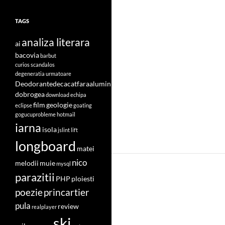
TAGS
analiza literara
ai
bacovia
barbut
curios scandalos
degeneratia urmatoare
Deodorantedecacatfaraaluminiu
dobrogea
download
echipa
film
geologie
eclipse
goating
gogucuprobleme
hotmail
iarna
isola
jslint
lift
longboard
matei
nico
melodii
muie
mysql
parazitii
PHP
ploiesti
poezie
princartier
pula
review
realplayer
ski