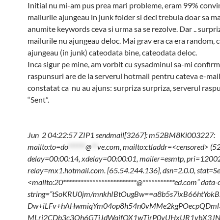
Initial nu mi-am pus prea mari probleme, eram 99% convin
mailurile ajungeau in junk folder si deci trebuia doar sa ma
anumite keywords ceva si urma sa se rezolve. Dar .. surpri
mailurile nu ajungeau deloc. Mai grav era ca era random, 
ajungeau (in junk) cateodata bine, cateodata deloc.
Inca sigur pe mine, am vorbit cu sysadminul sa-mi confirm
raspunsuri are de la serverul hotmail pentru cateva e-mai
constatat ca nu au ajuns: surpriza surpriza, serverul ras
“Sent”.
Jun 2 04:22:57 ZIP1 sendmail[3267]: m52BM8Ki003227:
mailto:to=
do
******
@
**
ve.com
, mailto:ctladdr=<censored> (5
delay=00:00:14, xdelay=00:00:01, mailer=esmtp, pri=1200
relay=mx1.hotmail.com. [65.54.244.136], dsn=2.0.0, stat=Se
<mailto:20*************************@***********ed.com” data-o
string=”tSoKRU0jm/mnkhIBtOugBw==a8b5s7ixB66htYo
Dw+iLFv+hAHwmiqYm04op8h54n0vMMe2kgPOecpQDml
MLri2CDb3c3Oh6GTjJdWajfQX1wTjrP0yUHxUR1ybX3JN