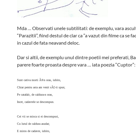
Mda … Observati unele subtilitati: de exemplu, vara ascul
“Parazitii”, fiind destul de clar ca “a vazut din filme ca se fac
in cazul de fata neavand deloc.
Dar si altii, de exemplu unul dintre poetii mei preferati, Ba
parere foarte proasta despre vara … iata poezia “Cuptor”:
Sunt cativa morti Ã®n oras, iubito,
Chiar pentru asta am venit sÃ£-ti spun;
Pe catafalc, de caldura-n oras,
Incet, cadavrele se descompun.
Cei vii se misca si ei descompusi,
Cu lutul de caldura asudat;
E miros de cadavre, iubito,