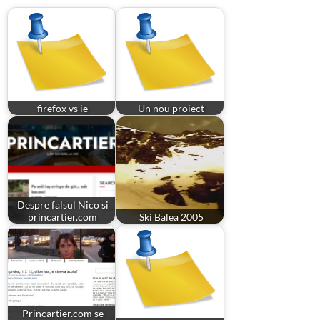
firefox vs ie
Un nou proiect
Despre falsul Nico si
princartier.com
Ski Balea 2005
Princartier.com se