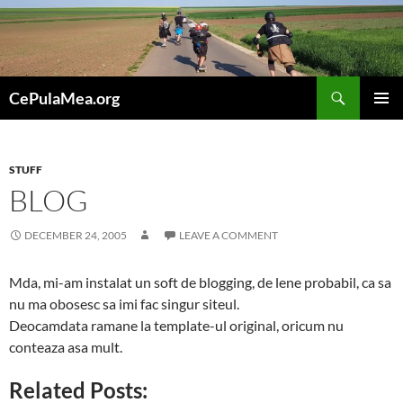
Skip
to
content
Search
CePulaMea.org
PRIMAR
MENU
STUFF
BLOG
DECEMBER 24, 2005
LEAVE A COMMENT
Mda, mi-am instalat un soft de blogging, de lene probabil, ca sa
nu ma obosesc sa imi fac singur siteul.
Deocamdata ramane la template-ul original, oricum nu
conteaza asa mult.
Related Posts: