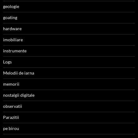
geologie
goating
hardware
imobiliare
instrumente
Logs
Melodii de iarna
memorii
nostalgii digitale
observatii
Parazitii
pe birou