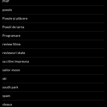
PHP
poezie
Poezie și plăcere
Poezii de iarna
Programare
review filme
reviewuri skate
sa citim impreuna
sailor moon
ski
south park
spam
steaua