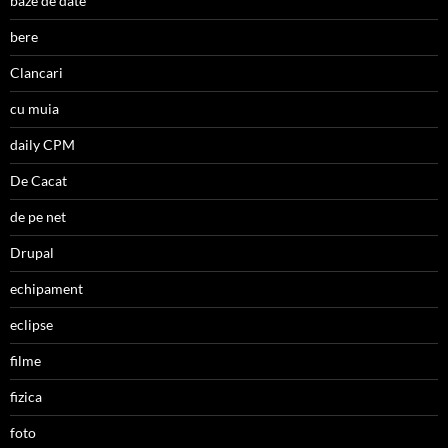
baze de date
bere
Clancari
cu muia
daily CPM
De Cacat
de pe net
Drupal
echipament
eclipse
filme
fizica
foto