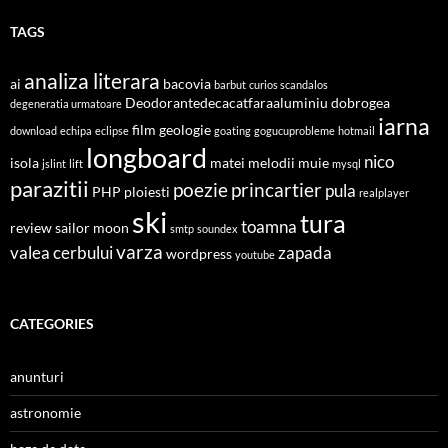
TAGS
analiza literara
ai
bacovia
barbut
curios scandalos
Deodorantedecacatfaraaluminiu
dobrogea
degeneratia urmatoare
iarna
film
geologie
download
echipa
eclipse
goating
gogucuprobleme
hotmail
longboard
nico
isola
matei
melodii
muie
jslint
lift
mysql
parazitii
poezie
princartier
pula
PHP
ploiesti
realplayer
ski
tura
toamna
review
sailor moon
smtp
soundex
varza
valea cerbului
zapada
wordpress
youtube
CATEGORIES
anunturi
astronomie