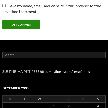
Save my name, email, and website in this browser for the
next time I comment.
Search
for:
SUSTINE-MA PE TIPEEE
https://en.tipeee.com/persefonius
DECEMBER 2005
M
T
W
T
F
S
S
1
2
3
4