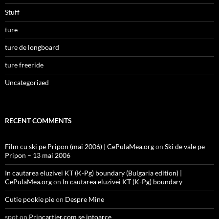
Stuff
ture
ture de longboard
ture freeride
Uncategorized
RECENT COMMENTS
Film cu ski pe Pripon (mai 2006) | CePulaMea.org
on
Ski de vale pe
Pripon – 13 mai 2006
In cautarea eluzivei KT (K-Pg) boundary (Bulgaria edition) |
CePulaMea.org
on
In cautarea eluzivei KT (K-Pg) boundary
Cutie pookie pie
on
Despre Mine
spot
on
Princartier.com se intoarce