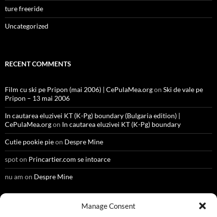
ture freeride
Uncategorized
RECENT COMMENTS
Film cu ski pe Pripon (mai 2006) | CePulaMea.org
on
Ski de vale pe
Pripon – 13 mai 2006
In cautarea eluzivei KT (K-Pg) boundary (Bulgaria edition) |
CePulaMea.org
on
In cautarea eluzivei KT (K-Pg) boundary
Cutie pookie pie
on
Despre Mine
spot
on
Princartier.com se intoarce
nu am
on
Despre Mine
Manage Consent
META