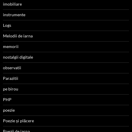
imobiliare
instrumente
Logs
Melodii de iarna
memorii
nostalgii digitale
observatii
Parazitii
pe birou
PHP
poezie
Poezie și plăcere
Poezii de iarna