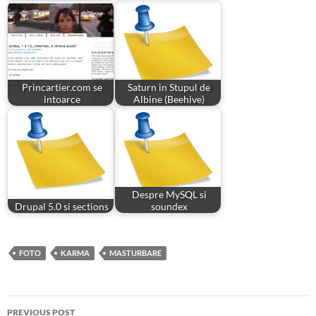
Princartier.com se
Saturn in Stupul de
intoarce
Albine (Beehive)
Despre MySQL si
Drupal 5.0 si sections
soundex
FOTO
KARMA
MASTURBARE
Post
PREVIOUS POST