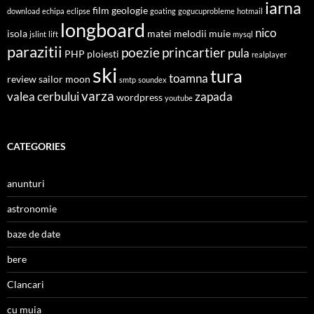
iarna
film
geologie
download
echipa
eclipse
goating
gogucuprobleme
hotmail
longboard
nico
isola
matei
melodii
muie
jslint
lift
mysql
parazitii
poezie
princartier
pula
PHP
ploiesti
realplayer
ski
tura
toamna
review
sailor moon
smtp
soundex
varza
valea cerbului
zapada
wordpress
youtube
CATEGORIES
anunturi
astronomie
baze de date
bere
Clancari
cu muia