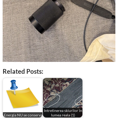
Related Posts:
Intretinerea skiurilor in
Energia NU se conserva
lumea reala (1)