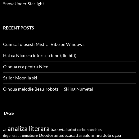
Snow Under Starlight
RECENT POSTS
Cum sa folosesti Mistral Vibe pe Windows
Hai ca Nico s-a intors cu bine (din biti)
O noua era pentru Nico
Sailor Moon la ski
O noua melodie Beau-robotzi – Skiing Numetal
TAGS
analiza literara
ai
bacovia
barbut
curios scandalos
Deodorantedecacatfaraaluminiu
dobrogea
degeneratia urmatoare