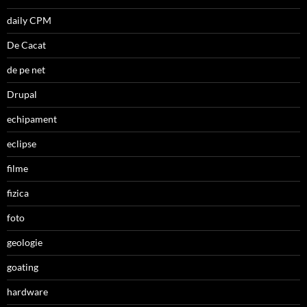
daily CPM
De Cacat
de pe net
Drupal
echipament
eclipse
filme
fizica
foto
geologie
goating
hardware