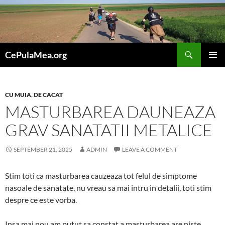
Skip
to
content
Search
CePulaMea.org
PRIMAR
MENU
CU MUIA
,
DE CACAT
MASTURBAREA DAUNEAZA
GRAV SANATATII METALICE
SEPTEMBER 21, 2025
ADMIN
LEAVE A COMMENT
Stim toti ca masturbarea cauzeaza tot felul de simptome
nasoale de sanatate, nu vreau sa mai intru in detalii, toti stim
despre ce este vorba.
Insa mai nou am putut sa constat a masturbarea are niste