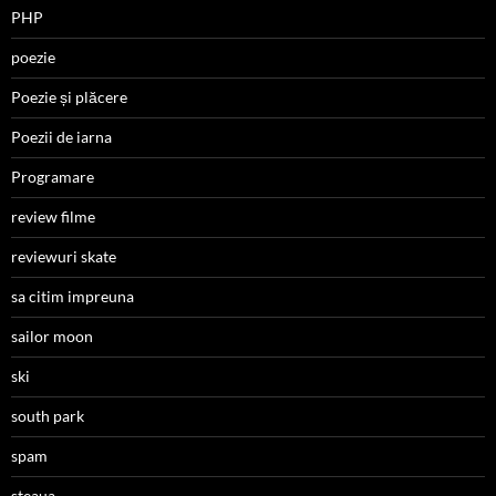
PHP
poezie
Poezie și plăcere
Poezii de iarna
Programare
review filme
reviewuri skate
sa citim impreuna
sailor moon
ski
south park
spam
steaua