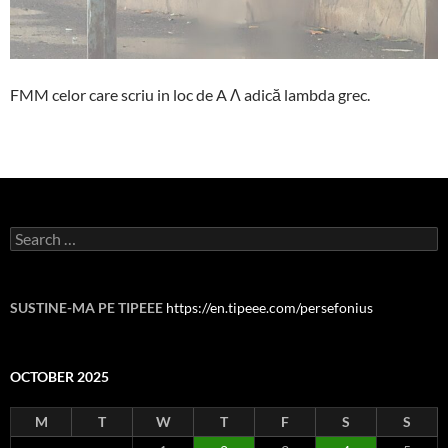
FMM celor care scriu in loc de A Λ adică lambda grec.
Search
for:
SUSTINE-MA PE TIPEEE
https://en.tipeee.com/persefonius
OCTOBER 2025
M
T
W
T
F
S
S