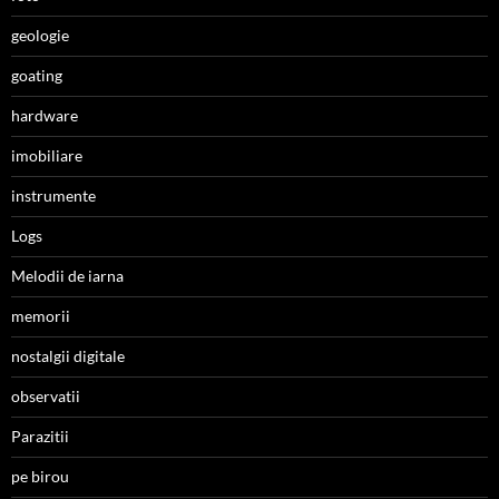
geologie
goating
hardware
imobiliare
instrumente
Logs
Melodii de iarna
memorii
nostalgii digitale
observatii
Parazitii
pe birou