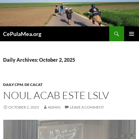
Skip
to
content
Search
CePulaMea.org
PRIMAR
MENU
Daily Archives: October 2, 2025
DAILY CPM
,
DE CACAT
NOUL ACAB ESTE LSLV
OCTOBER 2, 2025
ADMIN
LEAVE A COMMENT