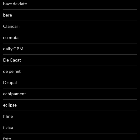
baze de date
bere
Clancari
cu muia
daily CPM
De Cacat
de pe net
Drupal
echipament
eclipse
filme
fizica
foto