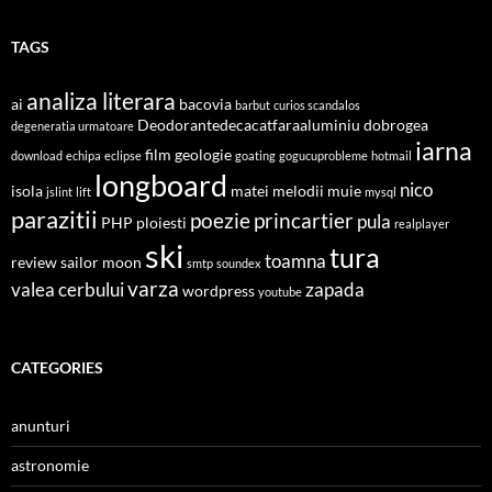
TAGS
analiza literara
ai
bacovia
barbut
curios scandalos
Deodorantedecacatfaraaluminiu
dobrogea
degeneratia urmatoare
iarna
film
geologie
download
echipa
eclipse
goating
gogucuprobleme
hotmail
longboard
nico
isola
matei
melodii
muie
jslint
lift
mysql
parazitii
poezie
princartier
pula
PHP
ploiesti
realplayer
ski
tura
toamna
review
sailor moon
smtp
soundex
varza
valea cerbului
zapada
wordpress
youtube
CATEGORIES
anunturi
astronomie