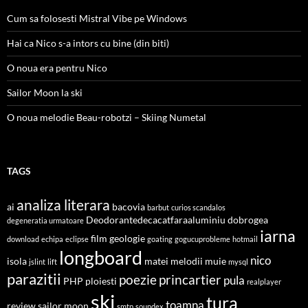
Cum sa folosesti Mistral Vibe pe Windows
Hai ca Nico s-a intors cu bine (din biti)
O noua era pentru Nico
Sailor Moon la ski
O noua melodie Beau-robotzi – Skiing Numetal
TAGS
analiza literara
ai
bacovia
barbut
curios scandalos
Deodorantedecacatfaraaluminiu
dobrogea
degeneratia urmatoare
iarna
film
geologie
download
echipa
eclipse
goating
gogucuprobleme
hotmail
longboard
nico
isola
matei
melodii
muie
jslint
lift
mysql
parazitii
poezie
princartier
pula
PHP
ploiesti
realplayer
ski
tura
toamna
review
sailor moon
smtp
soundex