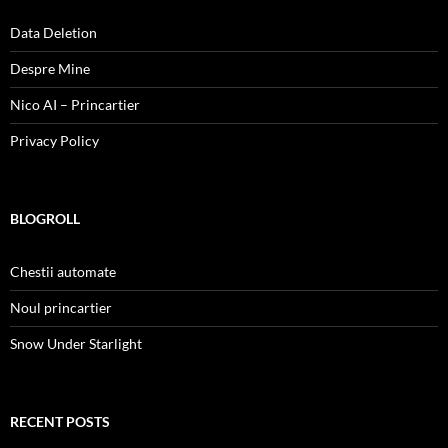
Data Deletion
Despre Mine
Nico AI – Princartier
Privacy Policy
BLOGROLL
Chestii automate
Noul princartier
Snow Under Starlight
RECENT POSTS