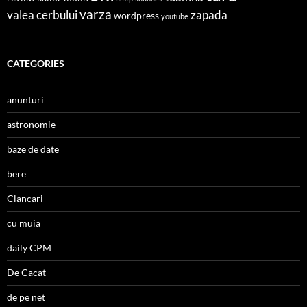
varza
valea cerbului
zapada
wordpress
youtube
CATEGORIES
anunturi
astronomie
baze de date
bere
Clancari
cu muia
daily CPM
De Cacat
de pe net