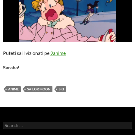
Puteti sa il vizionati pe
9anime
Saraba!
ANIME
SAILOR MOON
SKI
Search
for: