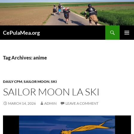
Skip
to
content
Search
CePulaMea.org
PRIMAR
MENU
Tag Archives: anime
DAILY CPM
,
SAILOR MOON
,
SKI
SAILOR MOON LA SKI
MARCH 14, 2026
ADMIN
LEAVE A COMMENT