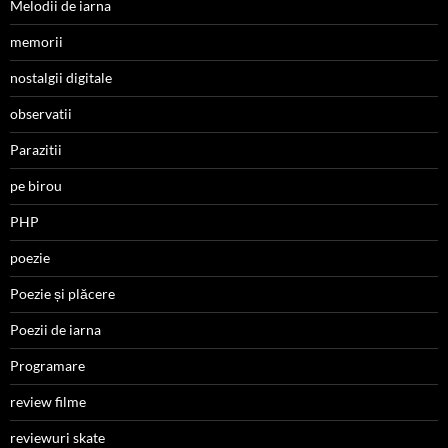
Melodii de iarna
memorii
nostalgii digitale
observatii
Parazitii
pe birou
PHP
poezie
Poezie și plăcere
Poezii de iarna
Programare
review filme
reviewuri skate