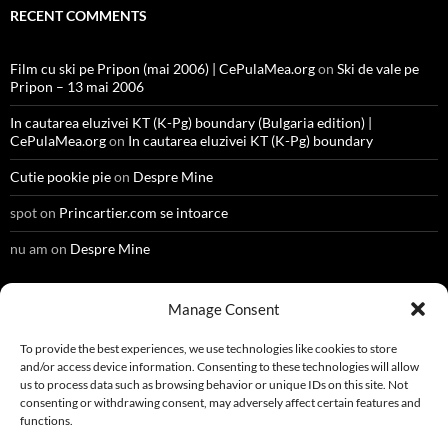
RECENT COMMENTS
Film cu ski pe Pripon (mai 2006) | CePulaMea.org
on
Ski de vale pe
Pripon – 13 mai 2006
In cautarea eluzivei KT (K-Pg) boundary (Bulgaria edition) |
CePulaMea.org
on
In cautarea eluzivei KT (K-Pg) boundary
Cutie pookie pie
on
Despre Mine
spot
on
Princartier.com se intoarce
nu am
on
Despre Mine
Manage Consent
META
To provide the best experiences, we use technologies like cookies to store
and/or access device information. Consenting to these technologies will allow
Register
us to process data such as browsing behavior or unique IDs on this site. Not
consenting or withdrawing consent, may adversely affect certain features and
Log in
functions.