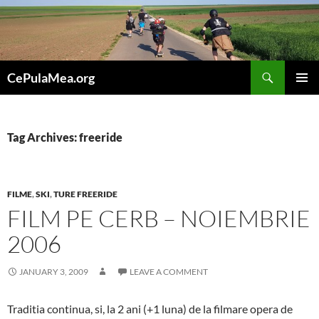
Skip
to
content
Search
CePulaMea.org
PRIMAR
MENU
Tag Archives: freeride
FILME
,
SKI
,
TURE FREERIDE
FILM PE CERB – NOIEMBRIE
2006
JANUARY 3, 2009
LEAVE A COMMENT
Traditia continua, si, la 2 ani (+1 luna) de la filmare opera de