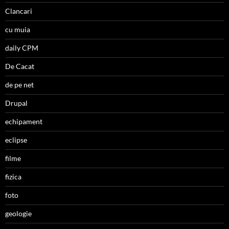
Clancari
cu muia
daily CPM
De Cacat
de pe net
Drupal
echipament
eclipse
filme
fizica
foto
geologie