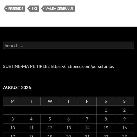
FREERIDE
SKI
VALEA CERBULUI
Search
for:
SUSTINE-MA PE TIPEEE
https://en.tipeee.com/persefonius
AUGUST 2026
M
T
W
T
F
S
S
1
2
3
4
5
6
7
8
9
10
11
12
13
14
15
16
17
18
19
20
21
22
23