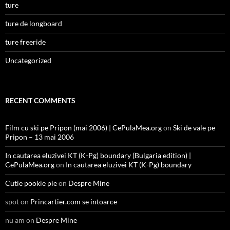
ture
ture de longboard
ture freeride
Uncategorized
RECENT COMMENTS
Film cu ski pe Pripon (mai 2006) | CePulaMea.org
on
Ski de vale pe
Pripon – 13 mai 2006
In cautarea eluzivei KT (K-Pg) boundary (Bulgaria edition) |
CePulaMea.org
on
In cautarea eluzivei KT (K-Pg) boundary
Cutie pookie pie
on
Despre Mine
spot
on
Princartier.com se intoarce
nu am
on
Despre Mine