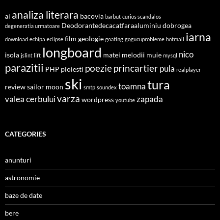
analiza literara
ai
bacovia
barbut
curios scandalos
Deodorantedecacatfaraaluminiu
dobrogea
degeneratia urmatoare
iarna
film
geologie
download
echipa
eclipse
goating
gogucuprobleme
hotmail
longboard
nico
isola
matei
melodii
muie
jslint
lift
mysql
parazitii
poezie
princartier
pula
PHP
ploiesti
realplayer
ski
tura
toamna
review
sailor moon
smtp
soundex
varza
valea cerbului
zapada
wordpress
youtube
CATEGORIES
anunturi
astronomie
baze de date
bere