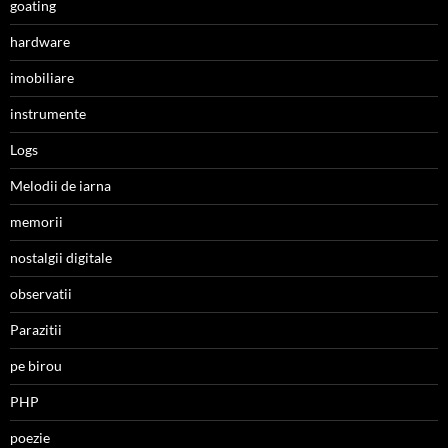
goating
hardware
imobiliare
instrumente
Logs
Melodii de iarna
memorii
nostalgii digitale
observatii
Parazitii
pe birou
PHP
poezie