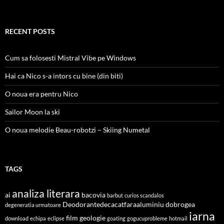
RECENT POSTS
Cum sa folosesti Mistral Vibe pe Windows
Hai ca Nico s-a intors cu bine (din biti)
O noua era pentru Nico
Sailor Moon la ski
O noua melodie Beau-robotzi – Skiing Numetal
TAGS
analiza literara
ai
bacovia
barbut
curios scandalos
Deodorantedecacatfaraaluminiu
dobrogea
degeneratia urmatoare
iarna
film
geologie
download
echipa
eclipse
goating
gogucuprobleme
hotmail