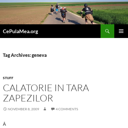
Skip
to
content
Search
CePulaMea.org
PRIMAR
MENU
Tag Archives: geneva
STUFF
CALATORIE IN TARA
ZAPEZILOR
NOVEMBER 8, 2009
4 COMMENTS
Â