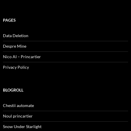
PAGES
Data Deletion
Despre Mine
Nico AI – Princartier
Privacy Policy
BLOGROLL
Chestii automate
Noul princartier
Snow Under Starlight