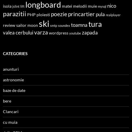
longboard
nico
isola
matei
melodii
muie
jslint
lift
mysql
parazitii
poezie
princartier
pula
PHP
ploiesti
realplayer
ski
tura
toamna
review
sailor moon
smtp
soundex
varza
valea cerbului
zapada
wordpress
youtube
CATEGORIES
anunturi
astronomie
baze de date
bere
Clancari
cu muia