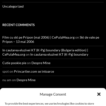
Uncategorized
RECENT COMMENTS
Film cu ski pe Pripon (mai 2006) | CePulaMea.org
on
Ski de vale pe
Pripon – 13 mai 2006
In cautarea eluzivei KT (K-Pg) boundary (Bulgaria edition) |
CePulaMea.org
on
In cautarea eluzivei KT (K-Pg) boundary
Cutie pookie pie
on
Despre Mine
spot
on
Princartier.com se intoarce
nu am
on
Despre Mine
Manage Consent
META
To provide the best experiences, we use technologies like cookies to store