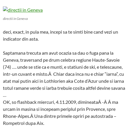
directii in Geneva
deci, exact, in pula mea, incepi sa te simti bine cand vezi un
indicator din asta.
Saptamana trecuta am avut ocazia sa dau o fuga pana la
Geneva, traversand pe drum celebra regiune Haute-Savoie
(74) …. unde se stie ca e munti, e statiuni de ski, e telescaune,
intr-un cuvant e misto.Â Chiar daca inca nu e chiar “iarna”, cu
atat mai putin aici in Lothlorien aka Cote d’Azur unde si iarna
totul ramane verde si iarba trebuie cosita altfel devine savana
…
OK, so flashback miercuri, 4.11.2009, dimineataÂ -Â Â ma
urcam in masina si incepeam periplul prin Provence, spre
Rhone-Alpes.Â Una dintre primele opriri pe autostrada –
Rompetrol dupa Aix.