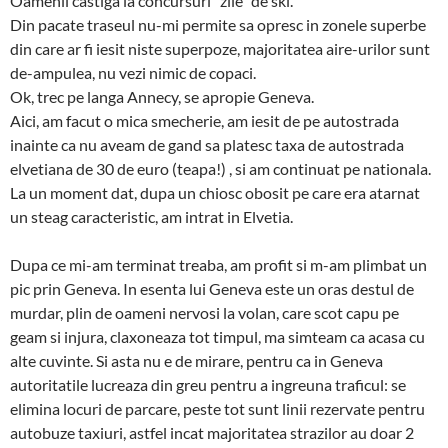
Oamenii castiga la concursuri “zile” de ski.
Din pacate traseul nu-mi permite sa opresc in zonele superbe
din care ar fi iesit niste superpoze, majoritatea aire-urilor sunt
de-ampulea, nu vezi nimic de copaci.
Ok, trec pe langa Annecy, se apropie Geneva.
Aici, am facut o mica smecherie, am iesit de pe autostrada
inainte ca nu aveam de gand sa platesc taxa de autostrada
elvetiana de 30 de euro (teapa!) , si am continuat pe nationala.
La un moment dat, dupa un chiosc obosit pe care era atarnat
un steag caracteristic, am intrat in Elvetia.
Dupa ce mi-am terminat treaba, am profit si m-am plimbat un
pic prin Geneva. In esenta lui Geneva este un oras destul de
murdar, plin de oameni nervosi la volan, care scot capu pe
geam si injura, claxoneaza tot timpul, ma simteam ca acasa cu
alte cuvinte. Si asta nu e de mirare, pentru ca in Geneva
autoritatile lucreaza din greu pentru a ingreuna traficul: se
elimina locuri de parcare, peste tot sunt linii rezervate pentru
autobuze taxiuri, astfel incat majoritatea strazilor au doar 2