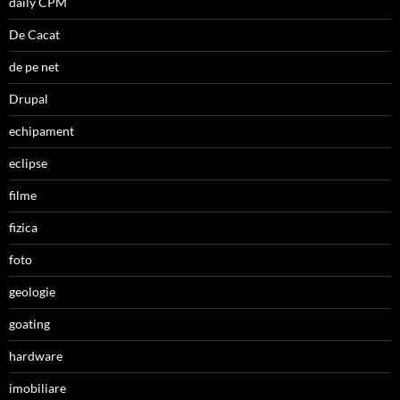
daily CPM
De Cacat
de pe net
Drupal
echipament
eclipse
filme
fizica
foto
geologie
goating
hardware
imobiliare