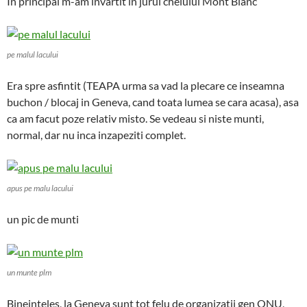
In principal m-am invartit in jurul cheiului Mont Blanc
pe malul lacului
Era spre asfintit (TEAPA urma sa vad la plecare ce inseamna
buchon / blocaj in Geneva, cand toata lumea se cara acasa), asa
ca am facut poze relativ misto. Se vedeau si niste munti,
normal, dar nu inca inzapeziti complet.
apus pe malu lacului
un pic de munti
un munte plm
Bineinteles, la Geneva sunt tot felu de organizatii gen ONU,