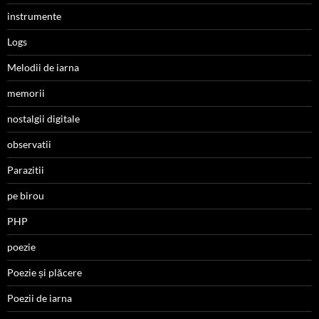
instrumente
Logs
Melodii de iarna
memorii
nostalgii digitale
observatii
Parazitii
pe birou
PHP
poezie
Poezie și plăcere
Poezii de iarna