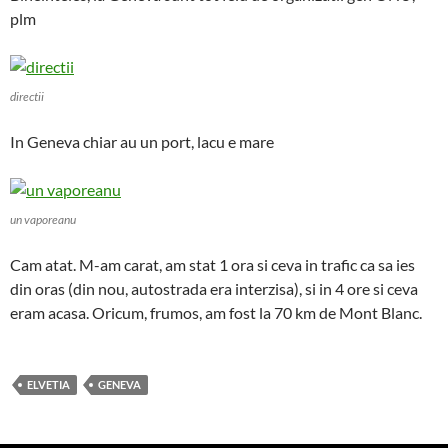
plm
directii
In Geneva chiar au un port, lacu e mare
un vaporeanu
Cam atat. M-am carat, am stat 1 ora si ceva in trafic ca sa ies
din oras (din nou, autostrada era interzisa), si in 4 ore si ceva
eram acasa. Oricum, frumos, am fost la 70 km de Mont Blanc.
ELVETIA
GENEVA