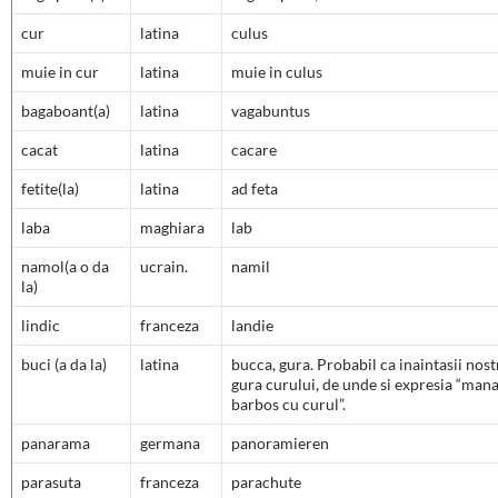
cur
latina
culus
muie in cur
latina
muie in culus
bagaboant(a)
latina
vagabuntus
cacat
latina
cacare
fetite(la)
latina
ad feta
laba
maghiara
lab
namol(a o da
ucrain.
namil
la)
lindic
franceza
landie
buci (a da la)
latina
bucca, gura. Probabil ca inaintasii nost
gura curului, de unde si expresia “man
barbos cu curul”.
panarama
germana
panoramieren
parasuta
franceza
parachute