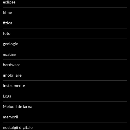
eclipse
filme
fizica
foto
geologie
goating
hardware
imobiliare
instrumente
Logs
Melodii de iarna
memorii
nostalgii digitale