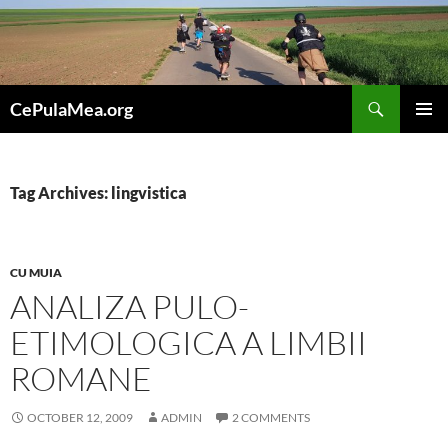
Skip
to
content
Search
CePulaMea.org
PRIMAR
MENU
Tag Archives: lingvistica
CU MUIA
ANALIZA PULO-
ETIMOLOGICA A LIMBII
ROMANE
OCTOBER 12, 2009
ADMIN
2 COMMENTS