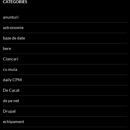
CATEGORIES
anunturi
astronomie
baze de date
bere
Clancari
cu muia
daily CPM
De Cacat
de pe net
Drupal
echipament