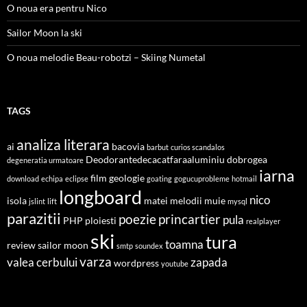
O noua era pentru Nico
Sailor Moon la ski
O noua melodie Beau-robotzi – Skiing Numetal
TAGS
analiza literara
ai
bacovia
barbut
curios scandalos
Deodorantedecacatfaraaluminiu
dobrogea
degeneratia urmatoare
iarna
film
geologie
download
echipa
eclipse
goating
gogucuprobleme
hotmail
longboard
nico
isola
matei
melodii
muie
jslint
lift
mysql
parazitii
poezie
princartier
pula
PHP
ploiesti
realplayer
ski
tura
toamna
review
sailor moon
smtp
soundex
varza
valea cerbului
zapada
wordpress
youtube