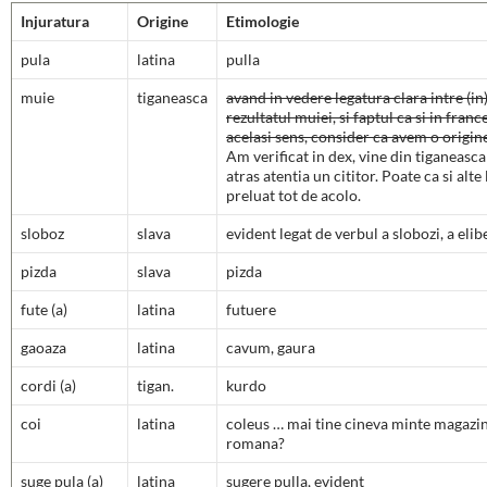
Injuratura
Origine
Etimologie
pula
latina
pulla
muie
tiganeasca
avand in vedere legatura clara intre (in
rezultatul muiei, si faptul ca si in fran
acelasi sens, consider ca avem o origi
Am verificat in dex, vine din tiganeasc
atras atentia un cititor. Poate ca si alte
preluat tot de acolo.
sloboz
slava
evident legat de verbul a slobozi, a elib
pizda
slava
pizda
fute (a)
latina
futuere
gaoaza
latina
cavum, gaura
cordi (a)
tigan.
kurdo
coi
latina
coleus … mai tine cineva minte magazin
romana?
suge pula (a)
latina
sugere pulla, evident