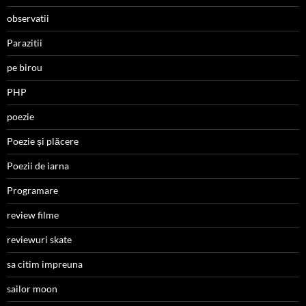
observatii
Parazitii
pe birou
PHP
poezie
Poezie și plăcere
Poezii de iarna
Programare
review filme
reviewuri skate
sa citim impreuna
sailor moon