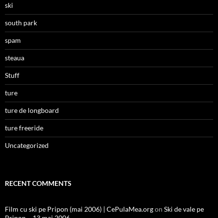
ski
south park
spam
steaua
Stuff
ture
ture de longboard
ture freeride
Uncategorized
RECENT COMMENTS
Film cu ski pe Pripon (mai 2006) | CePulaMea.org
on
Ski de vale pe
Pripon – 13 mai 2006