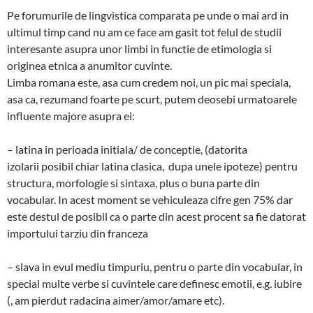
Pe forumurile de lingvistica comparata pe unde o mai ard in
ultimul timp cand nu am ce face am gasit tot felul de studii
interesante asupra unor limbi in functie de etimologia si
originea etnica a anumitor cuvinte.
Limba romana este, asa cum credem noi, un pic mai speciala,
asa ca, rezumand foarte pe scurt, putem deosebi urmatoarele
influente majore asupra ei:
– latina in perioada initiala/ de conceptie, (datorita
izolarii posibil chiar latina clasica, dupa unele ipoteze) pentru
structura, morfologie si sintaxa, plus o buna parte din
vocabular. In acest moment se vehiculeaza cifre gen 75% dar
este destul de posibil ca o parte din acest procent sa fie datorat
importului tarziu din franceza
– slava in evul mediu timpuriu, pentru o parte din vocabular, in
special multe verbe si cuvintele care definesc emotii, e.g. iubire
(, am pierdut radacina aimer/amor/amare etc).