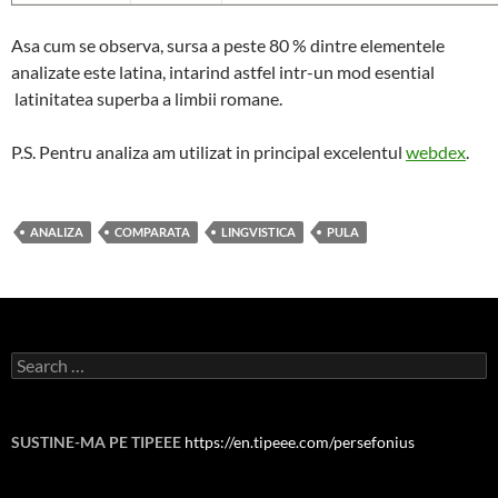
Asa cum se observa, sursa a peste 80 % dintre elementele
analizate este latina, intarind astfel intr-un mod esential
latinitatea superba a limbii romane.
P.S. Pentru analiza am utilizat in principal excelentul
webdex
.
ANALIZA
COMPARATA
LINGVISTICA
PULA
Search
for:
SUSTINE-MA PE TIPEEE
https://en.tipeee.com/persefonius