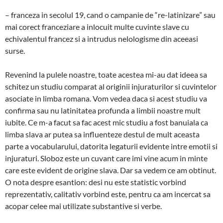
– franceza in secolul 19, cand o campanie de “re-latinizare” sau
mai corect franceziare a inlocuit multe cuvinte slave cu
echivalentul francez si a intrudus nelologisme din aceeasi
surse.
Revenind la pulele noastre, toate acestea mi-au dat ideea sa
schitez un studiu comparat al originii injuraturilor si cuvintelor
asociate in limba romana. Vom vedea daca si acest studiu va
confirma sau nu latinitatea profunda a limbii noastre mult
iubite. Ce m-a facut sa fac acest mic studiu a fost banuiala ca
limba slava ar putea sa influenteze destul de mult aceasta
parte a vocabularului, datorita legaturii evidente intre emotii si
injuraturi. Sloboz este un cuvant care imi vine acum in minte
care este evident de origine slava. Dar sa vedem ce am obtinut.
O nota despre esantion: desi nu este statistic vorbind
reprezentativ, calitativ vorbind este, pentru ca am incercat sa
acopar celee mai utilizate substantive si verbe.