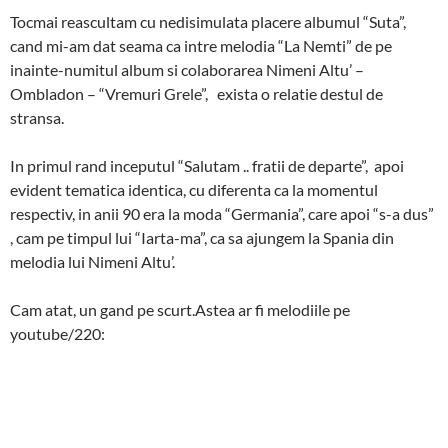
Tocmai reascultam cu nedisimulata placere albumul “Suta”,
cand mi-am dat seama ca intre melodia “La Nemti” de pe
inainte-numitul album si colaborarea Nimeni Altu’ –
Ombladon – “Vremuri Grele”, exista o relatie destul de
stransa.
In primul rand inceputul “Salutam .. fratii de departe”, apoi
evident tematica identica, cu diferenta ca la momentul
respectiv, in anii 90 era la moda “Germania”, care apoi “s-a dus”
, cam pe timpul lui “Iarta-ma”, ca sa ajungem la Spania din
melodia lui Nimeni Altu’.
Cam atat, un gand pe scurt.Astea ar fi melodiile pe
youtube/220: