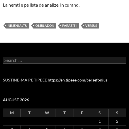
La nemti e pe lista de analize, in curand.
NIMENI ALTU
OMBLADON
PARAZITII
VERSUS
Search
for:
SUSTINE-MA PE TIPEEE
https://en.tipeee.com/persefonius
AUGUST 2026
M
T
W
T
F
S
S
1
2