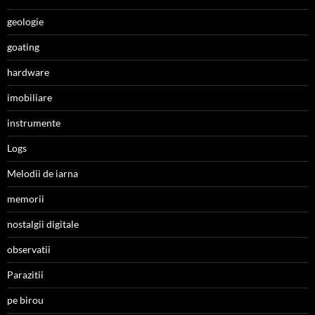
geologie
goating
hardware
imobiliare
instrumente
Logs
Melodii de iarna
memorii
nostalgii digitale
observatii
Parazitii
pe birou