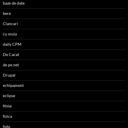
baze de date
bere
Clancari
cu muia
daily CPM
De Cacat
de pe net
Drupal
echipament
eclipse
filme
fizica
foto