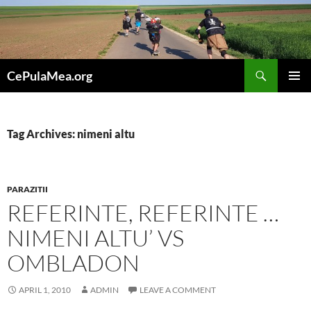
Skip
to
content
Search
CePulaMea.org
PRIMAR
MENU
Tag Archives: nimeni altu
PARAZITII
REFERINTE, REFERINTE …
NIMENI ALTU’ VS
OMBLADON
APRIL 1, 2010
ADMIN
LEAVE A COMMENT