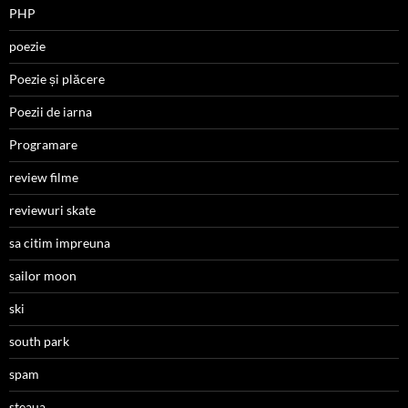
PHP
poezie
Poezie și plăcere
Poezii de iarna
Programare
review filme
reviewuri skate
sa citim impreuna
sailor moon
ski
south park
spam
steaua