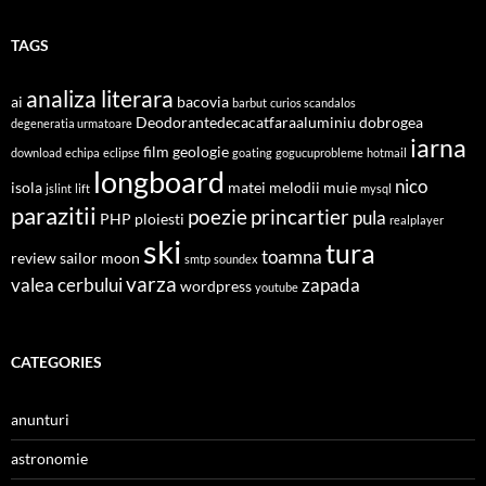
TAGS
analiza literara
ai
bacovia
barbut
curios scandalos
Deodorantedecacatfaraaluminiu
dobrogea
degeneratia urmatoare
iarna
film
geologie
download
echipa
eclipse
goating
gogucuprobleme
hotmail
longboard
nico
isola
matei
melodii
muie
jslint
lift
mysql
parazitii
poezie
princartier
pula
PHP
ploiesti
realplayer
ski
tura
toamna
review
sailor moon
smtp
soundex
varza
valea cerbului
zapada
wordpress
youtube
CATEGORIES
anunturi
astronomie