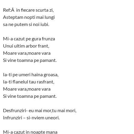
Ref:Â in fiecare scurta zi,
Asteptam nopti mai lungi
sa ne putem si noi iubi.
Mi-a cazut pe gura frunza
Unui ultim arbor frant,
Moare vara,moare vara
Si vine toamna pe pamant.
Ia-ti pe umeri haina groasa,
Ia-ti flanelul tau rasfrant,
Moare vara,moare vara
Si vine toamna pe pamant.
Desfrunziri- eu mai mor,tu mai mori,
Infrunziri – si-nviem uneori.
Mi-a cazut in noapte mana