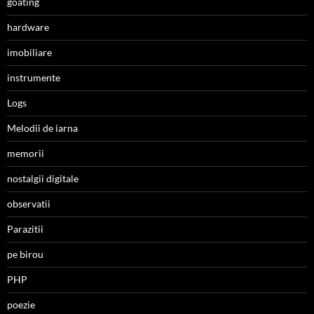
goating
hardware
imobiliare
instrumente
Logs
Melodii de iarna
memorii
nostalgii digitale
observatii
Parazitii
pe birou
PHP
poezie