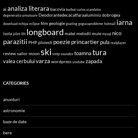
analiza literara
ai
bacovia
barbut
curios scandalos
Deodorantedecacatfaraaluminiu
dobrogea
degeneratia urmatoare
iarna
film
geologie
download
echipa
eclipse
goating
gogucuprobleme
hotmail
longboard
nico
isola
matei
melodii
muie
jslint
lift
mysql
parazitii
poezie
princartier
pula
PHP
ploiesti
realplayer
ski
tura
toamna
review
sailor moon
smtp
soundex
varza
valea cerbului
zapada
wordpress
youtube
CATEGORIES
anunturi
astronomie
baze de date
bere