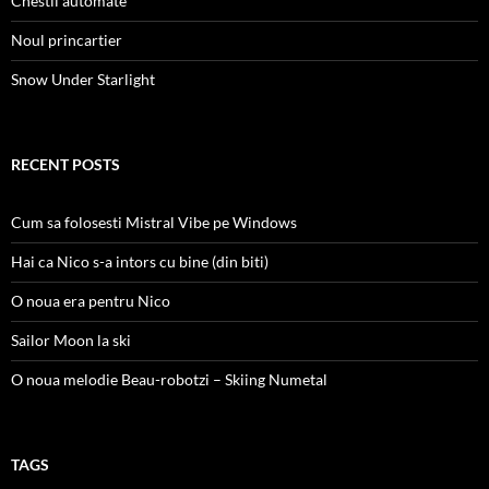
Chestii automate
Noul princartier
Snow Under Starlight
RECENT POSTS
Cum sa folosesti Mistral Vibe pe Windows
Hai ca Nico s-a intors cu bine (din biti)
O noua era pentru Nico
Sailor Moon la ski
O noua melodie Beau-robotzi – Skiing Numetal
TAGS