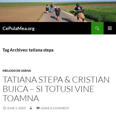
Skip
to
content
Search
CePulaMea.org
PRIMAR
MENU
Tag Archives: tatiana stepa
MELODII DE IARNA
TATIANA STEPA & CRISTIAN
BUICA – SI TOTUSI VINE
TOAMNA
JUNE 5, 2009
LEAVE A COMMENT