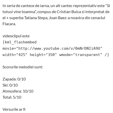
In seria de cantece de iarna, un alt cantec reprezentativ este “Si
totusi vine toamna”, compus de Cristian Buica si interpretat de
el + superba Tatiana Stepa, Joan Baez-a noastra din cenaclul
Flacara.
videoclipul este
[kml_flashembed
movie="http://www.youtube.com/v/0mNrDNIiA9U"
width="425" height="350" wmode="transparent" /]
Scorurile melodiei sunt:
Zapada: 0/10
Ski: 0/10
Atmosfera: 10/10
Total: 5/10
Versurile ar fi