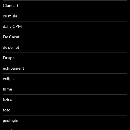
Clancari
cu muia
daily CPM
De Cacat
de pe net
Drupal
echipament
eclipse
filme
fizica
foto
geologie