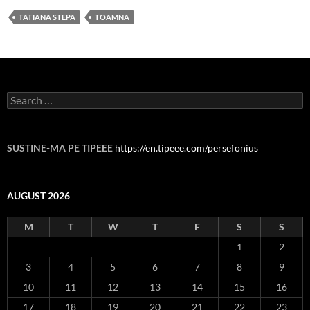
TATIANA STEPA
TOAMNA
Search
for:
SUSTINE-MA PE TIPEEE
https://en.tipeee.com/persefonius
AUGUST 2026
M
T
W
T
F
S
S
1
2
3
4
5
6
7
8
9
10
11
12
13
14
15
16
17
18
19
20
21
22
23