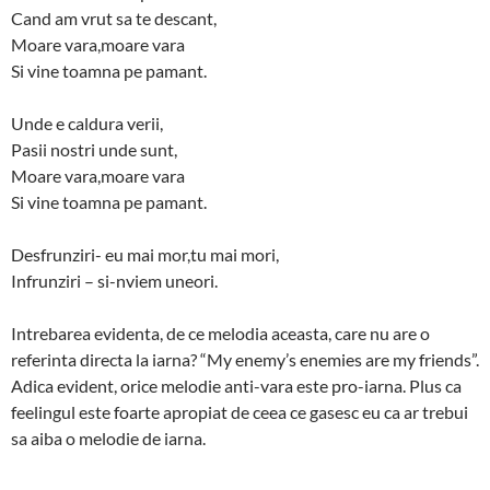
Cand am vrut sa te descant,
Moare vara,moare vara
Si vine toamna pe pamant.
Unde e caldura verii,
Pasii nostri unde sunt,
Moare vara,moare vara
Si vine toamna pe pamant.
Desfrunziri- eu mai mor,tu mai mori,
Infrunziri – si-nviem uneori.
Intrebarea evidenta, de ce melodia aceasta, care nu are o
referinta directa la iarna? “My enemy’s enemies are my friends”.
Adica evident, orice melodie anti-vara este pro-iarna. Plus ca
feelingul este foarte apropiat de ceea ce gasesc eu ca ar trebui
sa aiba o melodie de iarna.