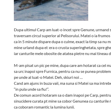
Dupa ultimul Carp am luat-o incet spre Genune, urmand 
traversam circul superior al Pelisorului. Matei o ia frumos 
ca in 5 minute dispare dupa o culme, exact la timp sa nu 
mine urland dupa el: era o crusta superinghetata, spre ghe
iar canturile mele obosite de atatea pietre nu mai tineau d
M-am pisat un pic pe mine, dupa care am hotarat ca cel ma
sa urc inapoi spre Furnica, pentru ca nu se punea problem
pe unde al luat-o Matei. Deh, skiuri noi …
Cand am ajuns in buza vaii, ma suna si Matei sa ma intreb
“in pula unde sa fiu!”.
De comun acord hotaram sa o dam inapoi pe Carp, pentru
sinucidere curata pt mine sa cobor Genunea cu canturile 
ca coboram romantic la lumina lunii.