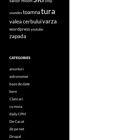
sailor moon
smtp
tura
toamna
soundex
varza
valea cerbului
wordpress
youtube
zapada
CATEGORIES
anunturi
astronomie
baze de date
bere
Clancari
cu muia
daily CPM
De Cacat
de pe net
Drupal