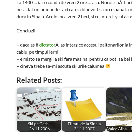
La 1400 … iar o coada de vreo 2 ore … asa. Noroc cuÂ Luc
ne-a dat un numar de taxi care a binevoit sa urce pana la n
duca in Sinaia. Acolo inca vreo 2 beri, si cu intercity-ul ac
Concluzii:
– daca as fi
dictator
Â as interzice accesul paltonarilor la in
cablu, pe timpul iernii
– e misto sa mergi la ski fara masina, pentru ca poti sa bei 
– cineva trebe sa-mi ascuta skiurile calumea
Related Posts:
Ski pe Cerb -
Filmul de la Sinaia
26.11.2006
24.11.2007
Valea Alba - 