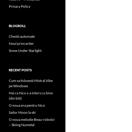
Privacy Policy
BLOGROLL
Chestii automate
Noul princartier
Snow Under Starlight
RECENT POSTS
Cum sa folosesti Mistral Vibe
pe Windows
Hai ca Nico s-a intors cu bine
(din biti)
O noua era pentru Nico
Sailor Moon la ski
O noua melodie Beau-robotzi
– Skiing Numetal