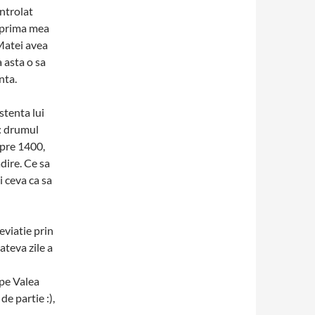
ntrolat
n prima mea
Matei avea
a asta o sa
nta.
istenta lui
: drumul
spre 1400,
dire. Ce sa
i ceva ca sa
eviatie prin
ateva zile a
 pe Valea
e partie :),