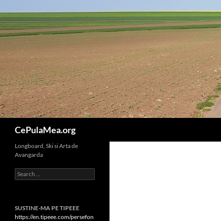
Skip
to
content
Search
CePulaMea.org
Longboard, Ski si Arta de
Avangarda
Search
for:
SUSTINE-MA PE TIPEEE
https://en.tipeee.com/persefon