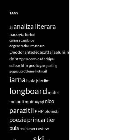
TAGS
analiza literara
ai
bacovia
barbut
curios scandalos
degeneratia urmatoare
Deodorantedecacatfaraaluminiu
dobrogea
download
echipa
film
geologie
eclipse
goating
gogucuprobleme
hotmail
iarna
isola
jslint
lift
longboard
matei
nico
melodii
muie
mysql
parazitii
PHP
ploiesti
poezie
princartier
pula
review
realplayer
ski