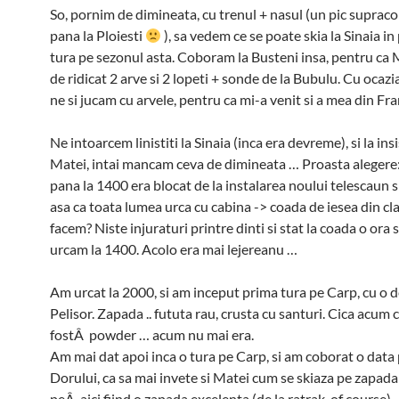
So, pornim de dimineata, cu trenul + nasul (un pic supraco
pana la Ploiesti
), sa vedem ce se poate skia la Sinaia i
tura pe sezonul asta. Coboram la Busteni insa, pentru ca 
de ridicat 2 arve si 2 lopeti + sonde de la Bubulu. Cu ocazi
ne si jucam cu arvele, pentru ca mi-a venit si a mea din Fra
Ne intoarcem linistiti la Sinaia (inca era devreme), si la ins
Matei, intai mancam ceva de dimineata … Proasta alegere
pana la 1400 era blocat de la instalarea noului telescaun 
asa ca toata lumea urca cu cabina -> coada de iesea din cla
facem? Niste injuraturi printre dinti si stat la coada o ora s
urcam la 1400. Acolo era mai lejereanu …
Am urcat la 2000, si am inceput prima tura pe Carp, cu o d
Pelisor. Zapada .. fututa rau, crusta cu santuri. Cica acum c
fostÂ powder … acum nu mai era.
Am mai dat apoi inca o tura pe Carp, si am coborat o data
Dorului, ca sa mai invete si Matei cum se skiaza pe zapada d
peÂ aici fiind o zapada excelenta (de la ratrak, of course).