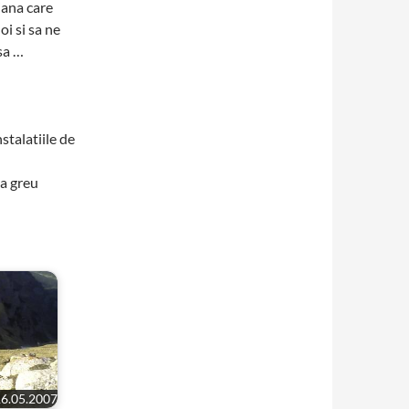
iana care
oi si sa ne
asa …
stalatiile de
la greu
16.05.2007