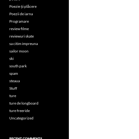
Poezie și plăcere
Poezii de iarna
Programare
review filme
reviewuri skate
sa citim impreuna
sailor moon
ski
south park
spam
steaua
Stuff
ture
ture de longboard
ture freeride
Uncategorized
RECENT COMMENTS