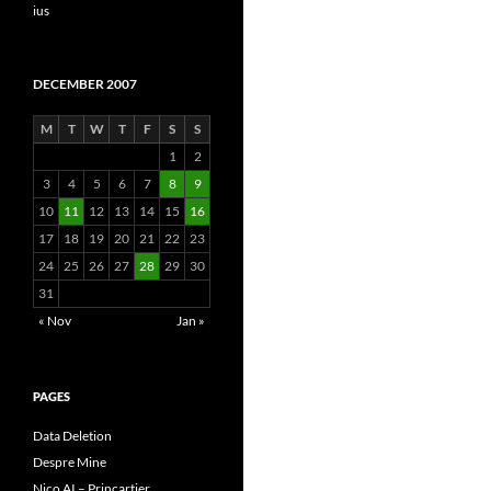
ius
DECEMBER 2007
M
T
W
T
F
S
S
1
2
3
4
5
6
7
8
9
10
11
12
13
14
15
16
17
18
19
20
21
22
23
24
25
26
27
28
29
30
31
« Nov
Jan »
PAGES
Data Deletion
Despre Mine
Nico AI – Princartier