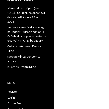
Film cu ski pe Pripon (mai
2006) | CePulaMea.org
on
Ski
de vale pe Pripon – 13 mai
2006
In cautarea eluzivei KT (K-Pg)
boundary (Bulgaria edition) |
CePulaMea.org
on
In cautarea
eluzivei KT (K-Pg) boundary
Cutie pookie pie
on
Despre
Mine
spot
on
Princartier.com se
intoarce
nu am
on
Despre Mine
META
Register
Log in
Entries feed