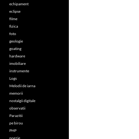
echipament
eclipse
filme
fizica
foto
geologie
goating
hardware
imobiliare
instrumente
Logs
Melodii de iarna
memorii
nostalgii digitale
observatii
Parazitii
pe birou
PHP
poezie