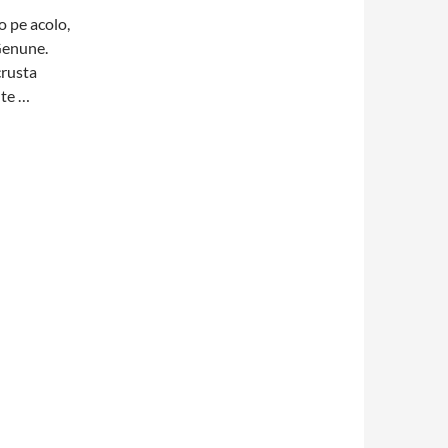
o pe acolo,
Genune.
crusta
ute …