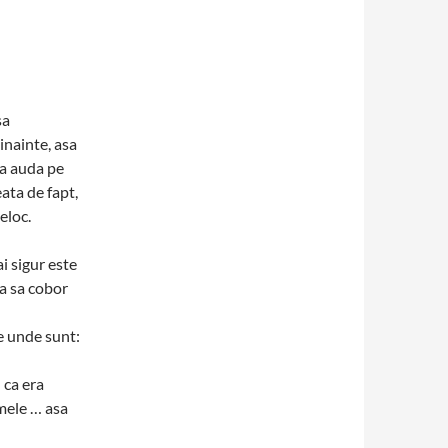
sa
inainte, asa
ma auda pe
ata de fapt,
eloc.
i sigur este
a sa cobor
e unde sunt:
 ca era
mele … asa