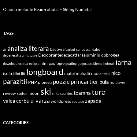
O noua melodie Beau-robotzi – Skiing Numetal
TAGS
analiza literara
ai
bacovia
barbut
curios scandalos
Deodorantedecacatfaraaluminiu
dobrogea
degeneratia urmatoare
iarna
film
geologie
download
echipa
eclipse
goating
gogucuprobleme
hotmail
longboard
nico
isola
matei
melodii
muie
jslint
lift
mysql
parazitii
poezie
princartier
pula
PHP
ploiesti
realplayer
ski
tura
toamna
review
sailor moon
smtp
soundex
varza
valea cerbului
zapada
wordpress
youtube
CATEGORIES