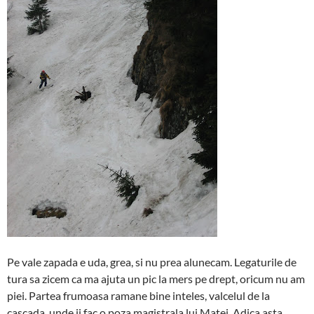
Pe vale zapada e uda, grea, si nu prea alunecam. Legaturile de
tura sa zicem ca ma ajuta un pic la mers pe drept, oricum nu am
piei. Partea frumoasa ramane bine inteles, valcelul de la
cascada, unde ii fac o poza magistrala lui Matei. Adica asta.