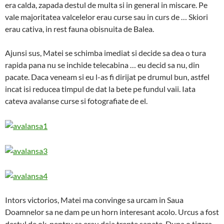
era calda, zapada destul de multa si in general in miscare. Pe
vale majoritatea valcelelor erau curse sau in curs de … Skiori
erau cativa, in rest fauna obisnuita de Balea.
Ajunsi sus, Matei se schimba imediat si decide sa dea o tura
rapida pana nu se inchide telecabina … eu decid sa nu, din
pacate. Daca veneam si eu l-as fi dirijat pe drumul bun, astfel
incat isi reducea timpul de dat la bete pe fundul vaii. Iata
cateva avalanse curse si fotografiate de el.
Intors victorios, Matei ma convinge sa urcam in Saua
Doamnelor sa ne dam pe un horn interesant acolo. Urcus a fost
destul de ok, pentru ca erau deja trepte sapate. Dupa o tigara