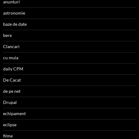
anunturi
astronomie
baze de date
bere
Clancari
cu muia
daily CPM
De Cacat
de pe net
Drupal
echipament
eclipse
filme