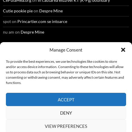
CePulaMea.org
on
In cautarea eluzivei KT (K-Pg) boundary
Cutie pookie pie
on
Despre Mine
spot
on
Princartier.com se intoarce
nu am
on
Despre Mine
Manage Consent
META
To provide the best experiences, we use technologies like cookies to store
and/or access device information. Consenting to these technologies will allow
Register
us to process data such as browsing behavior or unique IDs on this site. Not
consenting or withdrawing consent, may adversely affect certain features and
Log in
functions.
Entries feed
ACCEPT
Comments feed
DENY
WordPress.org
VIEW PREFERENCES