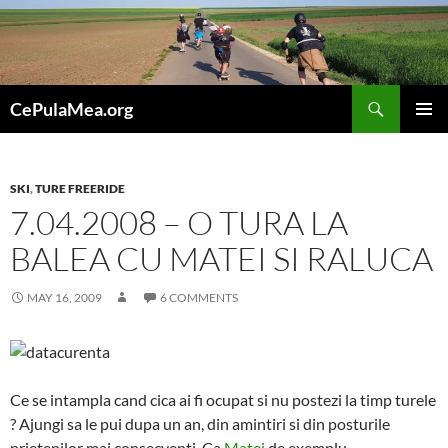
Skip
to
content
Search
CePulaMea.org
PRIMAR
MENU
SKI
,
TURE FREERIDE
7.04.2008 – O TURA LA
BALEA CU MATEI SI RALUCA
MAY 16, 2009
6 COMMENTS
Ce se intampla cand cica ai fi ocupat si nu postezi la timp turele
? Ajungi sa le pui dupa un an, din amintiri si din posturile
prietenilor mai consecventi. Ca
Matei
de exemplu.