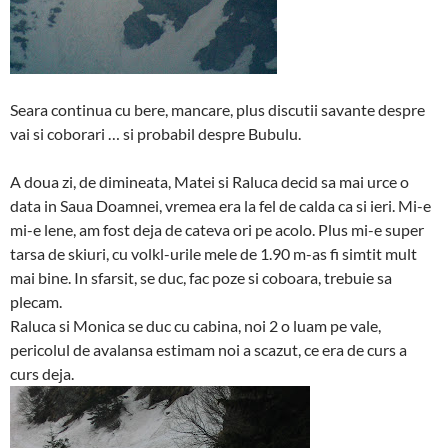
Seara continua cu bere, mancare, plus discutii savante despre
vai si coborari … si probabil despre Bubulu.
A doua zi, de dimineata, Matei si Raluca decid sa mai urce o
data in Saua Doamnei, vremea era la fel de calda ca si ieri. Mi-e
mi-e lene, am fost deja de cateva ori pe acolo. Plus mi-e super
tarsa de skiuri, cu volkl-urile mele de 1.90 m-as fi simtit mult
mai bine. In sfarsit, se duc, fac poze si coboara, trebuie sa
plecam.
Raluca si Monica se duc cu cabina, noi 2 o luam pe vale,
pericolul de avalansa estimam noi a scazut, ce era de curs a
curs deja.