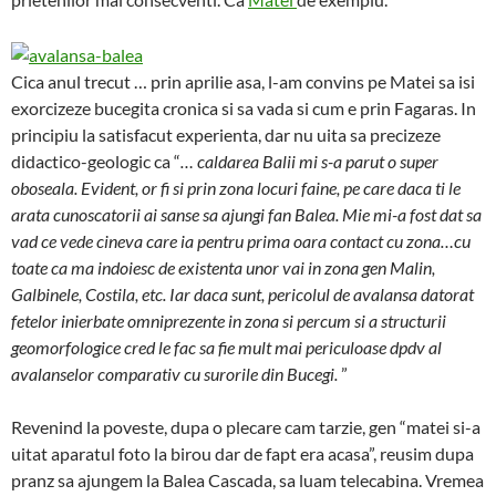
Cica anul trecut … prin aprilie asa, l-am convins pe Matei sa isi
exorcizeze bucegita cronica si sa vada si cum e prin Fagaras. In
principiu la satisfacut experienta, dar nu uita sa precizeze
didactico-geologic ca “
… caldarea Balii mi s-a parut o super
oboseala. Evident, or fi si prin zona locuri faine, pe care daca ti le
arata cunoscatorii ai sanse sa ajungi fan Balea. Mie mi-a fost dat sa
vad ce vede cineva care ia pentru prima oara contact cu zona…cu
toate ca ma indoiesc de existenta unor vai in zona gen Malin,
Galbinele, Costila, etc. Iar daca sunt, pericolul de avalansa datorat
fetelor inierbate omniprezente in zona si percum si a structurii
geomorfologice cred le fac sa fie mult mai periculoase dpdv al
avalanselor comparativ cu surorile din Bucegi.
”
Revenind la poveste, dupa o plecare cam tarzie, gen “matei si-a
uitat aparatul foto la birou dar de fapt era acasa”, reusim dupa
pranz sa ajungem la Balea Cascada, sa luam telecabina. Vremea