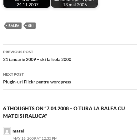
24.11.2007
13 mai 2006
BALEA
SKI
Post
PREVIOUS POST
navigation
21 ianuarie 2009 – ski la Isola 2000
NEXT POST
Plugin-uri Flickr pentru wordpress
6 THOUGHTS ON “7.04.2008 – O TURA LA BALEA CU
MATEI SI RALUCA”
matei
MAY 16, 2009 AT 12:35 PM