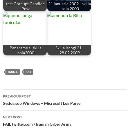
test Coreupt Candide
21 ianuarie 2009 - ski la
Pow
Isola 2000
Panarame si ski la
Ski la Ischgl 21 -
Isola2000
28.02.2009
IARNA
SKI
Post
PREVIOUS POST
navigation
Syslog sub Windows – Microsoft Log Parser
NEXT POST
FAIL twitter.com / Iranian Cyber Army