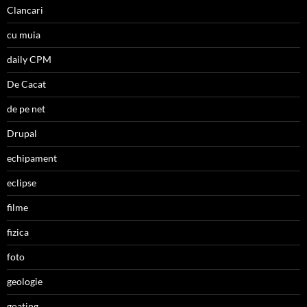
Clancari
cu muia
daily CPM
De Cacat
de pe net
Drupal
echipament
eclipse
filme
fizica
foto
geologie
goating