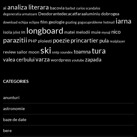
analiza literara
ai
bacovia
barbut
curios scandalos
Deodorantedecacatfaraaluminiu
dobrogea
degeneratia urmatoare
iarna
film
geologie
download
echipa
eclipse
goating
gogucuprobleme
hotmail
longboard
nico
isola
matei
melodii
muie
jslint
lift
mysql
parazitii
poezie
princartier
pula
PHP
ploiesti
realplayer
ski
tura
toamna
review
sailor moon
smtp
soundex
varza
valea cerbului
zapada
wordpress
youtube
CATEGORIES
anunturi
astronomie
baze de date
bere