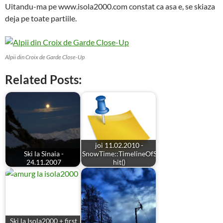
Uitandu-ma pe www.isola2000.com constat ca asa e, se skiaza
deja pe toate partiile.
Alpii din Croix de Garde Close-Up
Related Posts:
joi 11.02.2010 -
Ski la Sinaia -
SnowTime::TimelineOfS
24.11.2007
hit()
Ski la Isola2000 + first