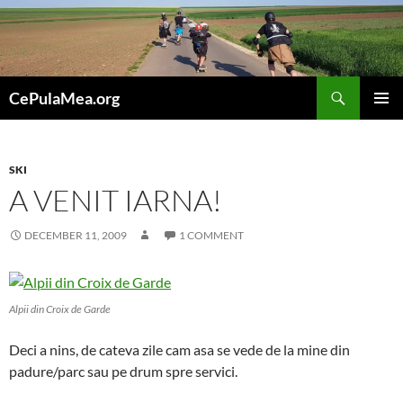
Skip
to
content
Search
CePulaMea.org
PRIMAR
MENU
SKI
A VENIT IARNA!
DECEMBER 11, 2009
1 COMMENT
Alpii din Croix de Garde
Deci a nins, de cateva zile cam asa se vede de la mine din
padure/parc sau pe drum spre servici.