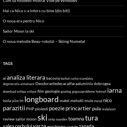
Cum sa folosesti Mistral Vibe pe Windows
Hai ca Nico s-a intors cu bine (din biti)
O noua era pentru Nico
Sailor Moon la ski
O noua melodie Beau-robotzi – Skiing Numetal
TAGS
analiza literara
ai
bacovia
barbut
curios scandalos
Deodorantedecacatfaraaluminiu
dobrogea
degeneratia urmatoare
iarna
film
geologie
download
echipa
eclipse
goating
gogucuprobleme
hotmail
longboard
nico
isola
matei
melodii
muie
jslint
lift
mysql
parazitii
poezie
princartier
pula
PHP
ploiesti
realplayer
ski
tura
toamna
review
sailor moon
smtp
soundex
varza
valea cerbului
zapada
wordpress
youtube