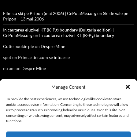
Film cu ski pe Pripon (mai 2006) | CePulaMea.org
on
Ski de vale pe
Pripon – 13 mai 2006
In cautarea eluzivei KT (K-Pg) boundary (Bulgaria edition) |
CePulaMea.org
on
In cautarea eluzivei KT (K-Pg) boundary
Cutie pookie pie
on
Despre Mine
spot
on
Princartier.com se intoarce
nu am
on
Despre Mine
Manage Consent
META
To provide the best experiences, we use technologies like cookies to store
and/or access device information. Consenting to these technologies will allow
Register
us to process data such as browsing behavior or unique IDs on this site. Not
consenting or withdrawing consent, may adversely affect certain features and
Log in
functions.
Entries feed