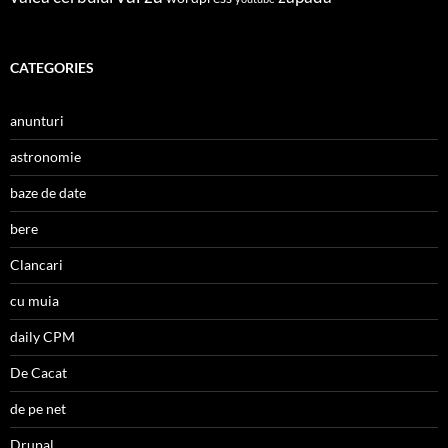
CATEGORIES
anunturi
astronomie
baze de date
bere
Clancari
cu muia
daily CPM
De Cacat
de pe net
Drupal