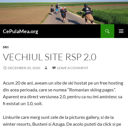
Skip
to
content
Search
CePulaMea.org
PRIMAR
MENU
SKI
VECHIUL SITE RSP 2.0
DECEMBER 20, 2020
LEAVE A COMMENT
Acum 20 de ani, aveam un site de ski hostat pe un free hosting
din acea perioada, care se numea “Romanian skiing pages”.
Aparent era direct versiunea 2.0, pentru ca nu imi amintesc sa
fi existat un 1.0, soit.
Linkurile care merg sunt cele de la pictures gallery, si de la
winter resorts, Busteni si Azuga. De acolo puteti da click si pe