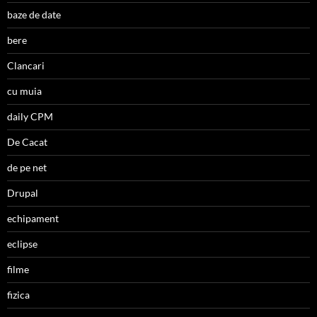
baze de date
bere
Clancari
cu muia
daily CPM
De Cacat
de pe net
Drupal
echipament
eclipse
filme
fizica