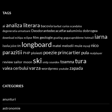
TAGS
analiza literara
ai
bacovia
barbut
curios scandalos
Deodorantedecacatfaraaluminiu
dobrogea
degeneratia urmatoare
iarna
film
geologie
download
echipa
eclipse
goating
gogucuprobleme
hotmail
longboard
nico
isola
matei
melodii
muie
jslint
lift
mysql
parazitii
poezie
princartier
pula
PHP
ploiesti
realplayer
ski
tura
toamna
review
sailor moon
smtp
soundex
varza
valea cerbului
zapada
wordpress
youtube
CATEGORIES
anunturi
astronomie