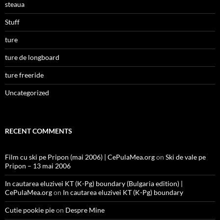
steaua
Stuff
ture
ture de longboard
ture freeride
Uncategorized
RECENT COMMENTS
Film cu ski pe Pripon (mai 2006) | CePulaMea.org
on
Ski de vale pe
Pripon – 13 mai 2006
In cautarea eluzivei KT (K-Pg) boundary (Bulgaria edition) |
CePulaMea.org
on
In cautarea eluzivei KT (K-Pg) boundary
Cutie pookie pie
on
Despre Mine