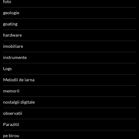
foto
geologie
goating
hardware
imobiliare
instrumente
Logs
Melodii de iarna
memorii
nostalgii digitale
observatii
Parazitii
pe birou