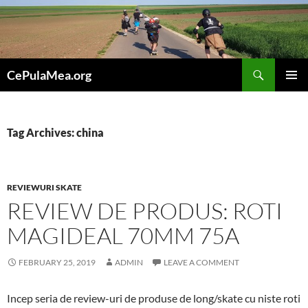
Skip
to
content
Search
CePulaMea.org
PRIMAR
MENU
Tag Archives: china
REVIEWURI SKATE
REVIEW DE PRODUS: ROTI
MAGIDEAL 70MM 75A
FEBRUARY 25, 2019
ADMIN
LEAVE A COMMENT
Incep seria de review-uri de produse de long/skate cu niste roti