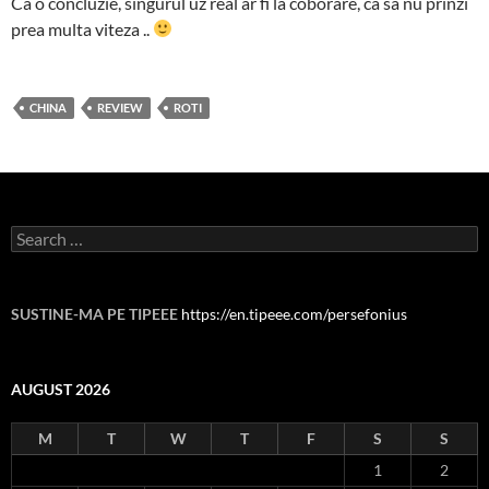
Ca o concluzie, singurul uz real ar fi la coborare, ca sa nu prinzi
prea multa viteza ..
CHINA
REVIEW
ROTI
Search
for:
SUSTINE-MA PE TIPEEE
https://en.tipeee.com/persefonius
AUGUST 2026
M
T
W
T
F
S
S
1
2