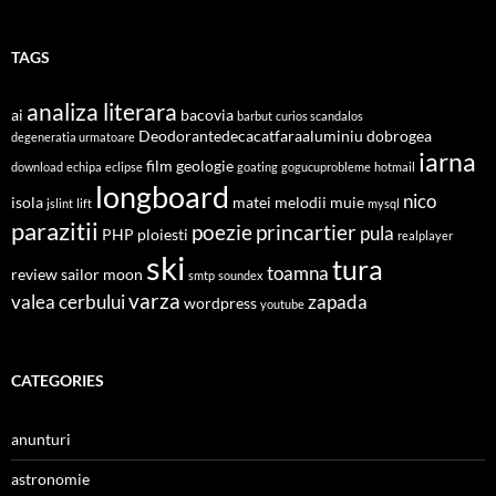
TAGS
analiza literara
ai
bacovia
barbut
curios scandalos
Deodorantedecacatfaraaluminiu
dobrogea
degeneratia urmatoare
iarna
film
geologie
download
echipa
eclipse
goating
gogucuprobleme
hotmail
longboard
nico
isola
matei
melodii
muie
jslint
lift
mysql
parazitii
poezie
princartier
pula
PHP
ploiesti
realplayer
ski
tura
toamna
review
sailor moon
smtp
soundex
varza
valea cerbului
zapada
wordpress
youtube
CATEGORIES
anunturi
astronomie