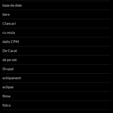
baze de date
bere
Clancari
cu muia
daily CPM
De Cacat
de pe net
Drupal
echipament
eclipse
filme
fizica