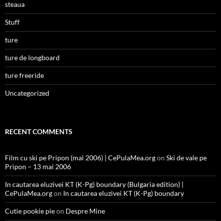
steaua
Stuff
ture
ture de longboard
ture freeride
Uncategorized
RECENT COMMENTS
Film cu ski pe Pripon (mai 2006) | CePulaMea.org
on
Ski de vale pe
Pripon – 13 mai 2006
In cautarea eluzivei KT (K-Pg) boundary (Bulgaria edition) |
CePulaMea.org
on
In cautarea eluzivei KT (K-Pg) boundary
Cutie pookie pie
on
Despre Mine