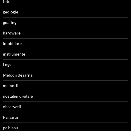
foto
geologie
goating
hardware
imobiliare
instrumente
Logs
Melodii de iarna
memorii
nostalgii digitale
observatii
Parazitii
pe birou