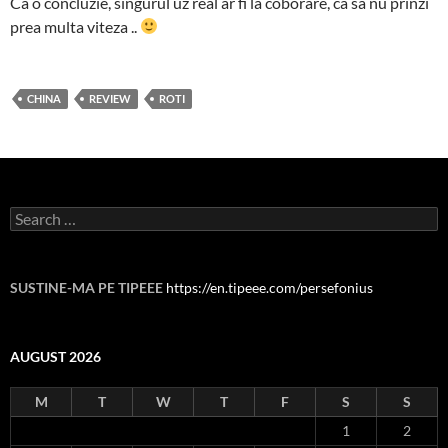
Ca o concluzie, singurul uz real ar fi la coborare, ca sa nu prinzi
prea multa viteza ..
CHINA
REVIEW
ROTI
Search
for:
SUSTINE-MA PE TIPEEE
https://en.tipeee.com/persefonius
AUGUST 2026
M
T
W
T
F
S
S
1
2