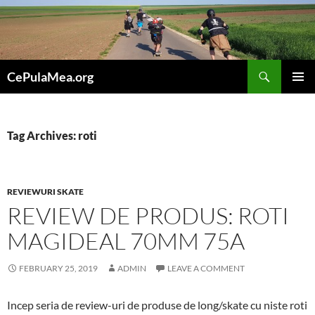
Skip
to
content
Search
CePulaMea.org
PRIMAR
MENU
Tag Archives: roti
REVIEWURI SKATE
REVIEW DE PRODUS: ROTI
MAGIDEAL 70MM 75A
FEBRUARY 25, 2019
ADMIN
LEAVE A COMMENT
Incep seria de review-uri de produse de long/skate cu niste roti